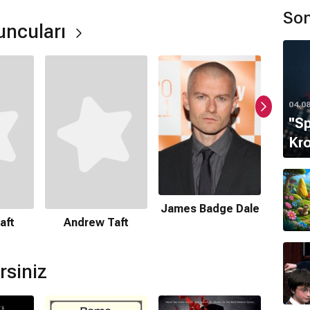
ştir.
Son
yuncuları
04.0
''S
Kro
ormda var?
James Badge Dale
aft
Andrew Taft
Danu
ır.
rsiniz
aktadır.