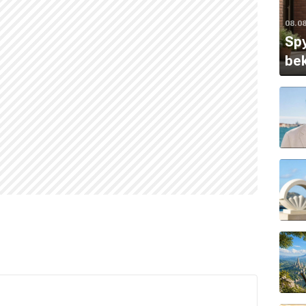
08.0
Spy
bek