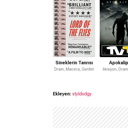
Sineklerin Tanrısı filmi müzikleri
Phil
Sineklerin Tanrısı devam filmi var 
Hayır. Sineklerin Tanrısı için devam f
Sineklerin Tanrısı
Apokalip
Dram, Macera, Gerilim
Aksiyon, Dram
Ekleyen:
styldodgy