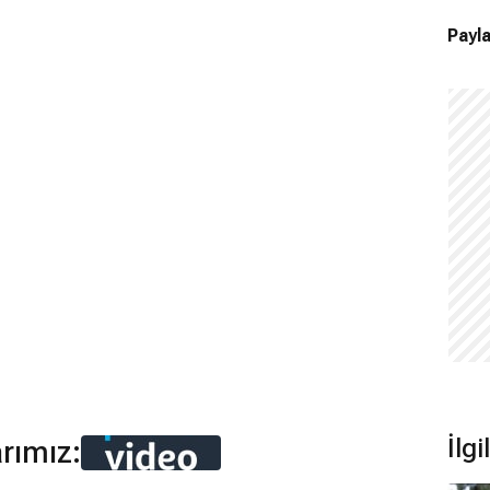
Payla
İlgi
arımız: