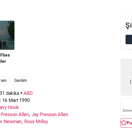
Şi
Flies
ler
ram
Gerilim
(
 31 dakika •
ABD
:
16 Mart 1990
arry Hook
İzle
 Presson Allen
,
Jay Presson Allen
er Newman
,
Ross Milloy
Pu