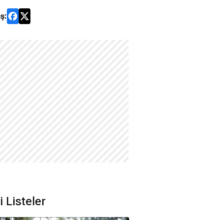
ş:
li Listeler