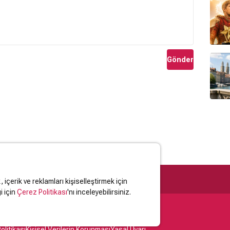
Gönder
içerik ve reklamları kişiselleştirmek için
i için
Çerez Politikası
'nı inceleyebilirsiniz.
olitikası
Kişisel Verilerin Korunması
Yasal Uyarı