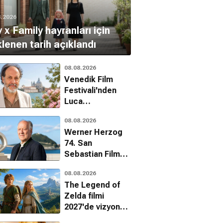
8.2026
 x Family hayranları için
lenen tarih açıklandı
08.08.2026
Venedik Film
Festivali'nden
Luca
Guadagnino'ya
08.08.2026
onur ödülü
Werner Herzog
74. San
Sebastian Film
Festivali'nde onur
08.08.2026
ödülü alacak
The Legend of
Zelda filmi
2027'de vizyona
giriyor