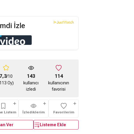
mdi İzle
7,3
143
114
/10
113 Oy)
kullanıcı
kullanıcının
izledi
favorisi
me Listem
İzlediklerim
Favorilerim
an Ver
Listeme Ekle