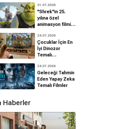
filmin
31.07.2026
bilinmeyenleri!
"Shrek"in 25.
yılına özel
animasyon filmin
bilinmeyenleri!
24.07.2026
Çocuklar İçin En
İyi Dinozor
Temalı
Animasyon
annibal
Sıkıysa Yakala
Son Durak
24.07.2026
Filmleri
locaust
Dram, Suç
Korku
Geleceği Tahmin
Korku
Eden Yapay Zeka
Temalı Filmler
 Haberler