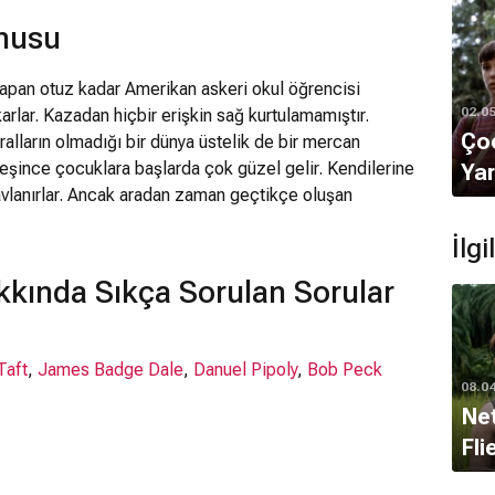
onusu
apan otuz kadar Amerikan askeri okul öğrencisi
02.0
karlar. Kazadan hiçbir erişkin sağ kurtulamamıştır.
Çoc
uralların olmadığı bir dünya üstelik de bir mercan
rleşince çocuklara başlarda çok güzel gelir. Kendilerine
Yar
avlanırlar. Ancak aradan zaman geçtikçe oluşan
bakıma demokratik düzeni terkedip kabile düzenine
İlg
gide vahşileşip korkunç bir kişiliğe bürünmelerine
ma başlar. Bir grup çocuk uygarlığı temsil eden akılcı
akkında Sıkça Sorulan Sorular
 ederken,diğer bir grup da ilkelliğin temsilcisi olan
rler. Jack çevresindekileri 'bilinmeyen' le korkutarak
tmaktadır (dinlerin metaforu). Jack ve etrafındakiler
Taft
,
James Badge Dale
,
Danuel Pipoly
,
Bob Peck
cunda gittikçe daha da vahşileşirler. Ralph'ın kampına
08.0
ye kadar vardırırlar. 1990 yapımı film, ünlü romanın
Net
aması.
Fli
ldi?