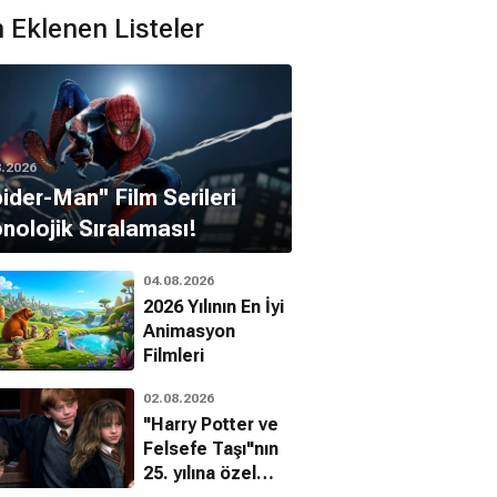
 Eklenen Listeler
8.2026
pider-Man'' Film Serileri
nolojik Sıralaması!
04.08.2026
2026 Yılının En İyi
Bob Peck
Animasyon
Filmleri
el Pipoly
02.08.2026
"Harry Potter ve
Felsefe Taşı"nın
25. yılına özel