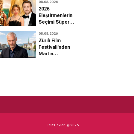
08.08.2026
2026
Eleştirmenlerin
Seçimi Süper
Ödülleri
08.08.2026
sahiplerini buldu
Zürih Film
Festivali'nden
Martin
McDonagh'a onur
ödülü
Telif Hakları © 2026