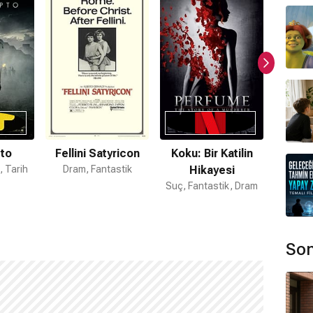
ippe Sarde
tarafından hazırlanmıştır.
mı?
ilmi bulunmamaktadır.
to
Fellini Satyricon
Koku: Bir Katilin
C
, Tarih
Dram, Fantastik
Hikayesi
Ho
Suç, Fantastik, Dram
Son