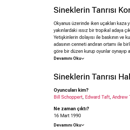
Sineklerin Tanrısı K
Okyanus üzerinde iken uçakları kaza y
yakınlardaki ıssız bir tropikal adaya çı
Yetişkinlerin dolayısı ile baskının ve k
adasının cenneti andıran ortamı ile bi
göre bir düzen kurup oyunlar oynayıp 
rekabet, korku ve güvensizlik bu bir 
Devamını Oku
geçmelerine ve bunun sonucunda da git
yol açar. Kaçınılmaz olarak da kamplaş
Sineklerin Tanrısı H
ve karizmatik Ralph'ın liderliğini kabul
Jack'in peşinden giderek kampı terkede
Oyuncuları kim?
kendine bağlamış ve kontrol altında tu
Bill Schoppert
,
Edward Taft
,
Andrew 
avlanırlar, çiğ et yerler ve bunun sonu
baskınlar düzenleyip işi cinayet işleme
Ne zaman çıktı?
1963'ten sonraki 2. beyazperde uyarl
16 Mart 1990
Devamını Oku
Sineklerin Tanrısı filmi nerede çeki