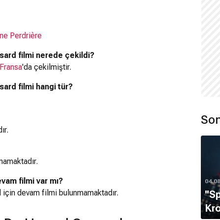
ne Perdrière
ard filmi nerede çekildi?
Fransa
'da çekilmiştir.
rd filmi hangi tür?
Son
ır.
mamaktadır.
vam filmi var mı?
04.0
 için devam filmi bulunmamaktadır.
''S
Kro