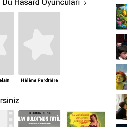
t Du Hasard Oyuncuları
lain
Hélène Perdrière
rsiniz