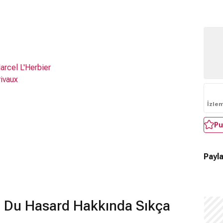
arcel L'Herbier
ivaux
İzle
Pu
Payla
t Du Hasard Hakkında Sıkça