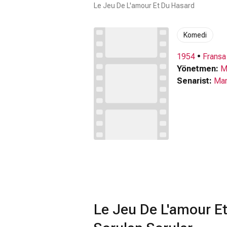
Le Jeu De L'amour Et Du Hasard
Komedi
1954
•
Fransa
Yönetmen:
M
Senarist:
Mar
Le Jeu De L'amour E