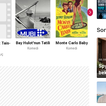
Son
Bay Hulot'nun Tatili
Monte Carlo Baby
t Tais-
Komedi
Komedi
uç
08.0
Spy
bek