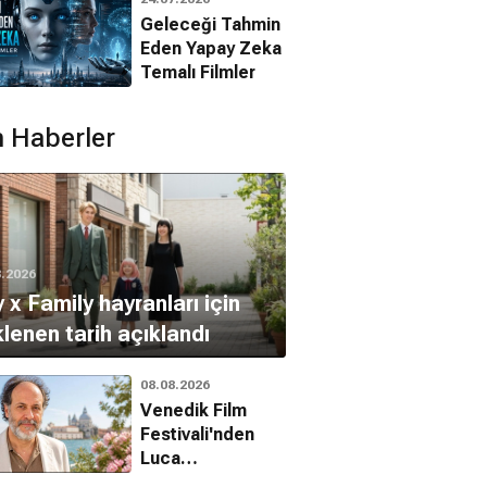
Filmleri
Geleceği Tahmin
Eden Yapay Zeka
Temalı Filmler
 Haberler
Amcam
Babalar Ve Oğullar
Mademoiselle
Komedi
Komedi
Strip-tease
Dram, Komedi, Romantik
8.2026
 x Family hayranları için
lenen tarih açıklandı
08.08.2026
Venedik Film
Festivali'nden
Luca
Guadagnino'ya