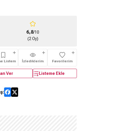
6,8
/10
(2 Oy)
me Listem
İzlediklerim
Favorilerim
an Ver
Listeme Ekle
ş: