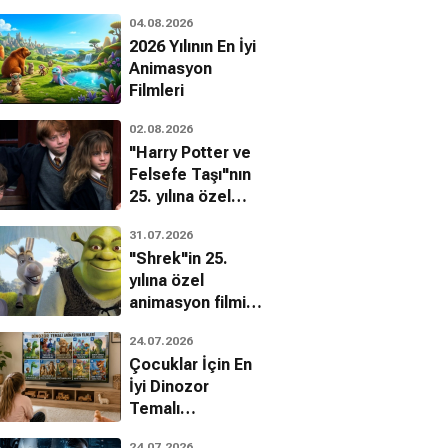
04.08.2026
2026 Yılının En İyi
Animasyon
Filmleri
02.08.2026
"Harry Potter ve
Felsefe Taşı"nın
25. yılına özel
filmin
31.07.2026
bilinmeyenleri!
"Shrek"in 25.
yılına özel
animasyon filmin
bilinmeyenleri!
24.07.2026
Çocuklar İçin En
İyi Dinozor
Temalı
Animasyon
24.07.2026