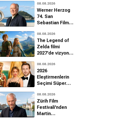
08.08.2026
onur ödülü
Werner Herzog
74. San
Sebastian Film
Festivali'nde onur
08.08.2026
ödülü alacak
The Legend of
Zelda filmi
2027'de vizyona
giriyor
08.08.2026
2026
Eleştirmenlerin
Seçimi Süper
Ödülleri
08.08.2026
sahiplerini buldu
Zürih Film
Festivali'nden
Martin
McDonagh'a onur
ödülü