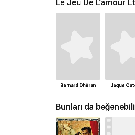
Le Jeu De L'amour E
Bernard Dhéran
Jaque Cate
Bunları da beğenebili