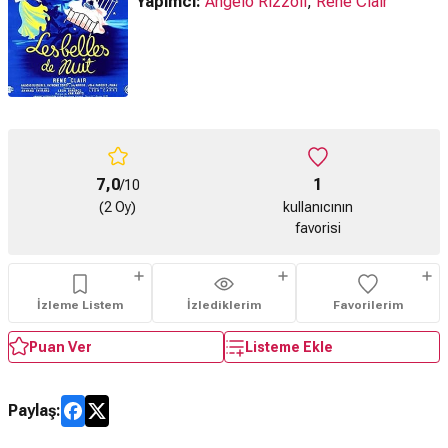
Yapımcı:
Angelo Rizzoli
,
René Clair
7,0
1
/10
(2 Oy)
kullanıcının
favorisi
İzleme Listem
İzlediklerim
Favorilerim
Puan Ver
Listeme Ekle
Paylaş: