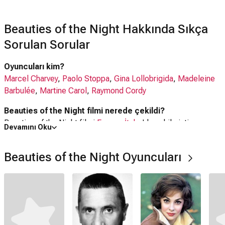
Beauties of the Night Hakkında Sıkça
Sorulan Sorular
Oyuncuları kim?
Marcel Charvey
,
Paolo Stoppa
,
Gina Lollobrigida
,
Madeleine
Barbulée
,
Martine Carol
,
Raymond Cordy
Beauties of the Night filmi nerede çekildi?
Beauties of the Night filmi
Fransa
,
İtalya
'da çekilmiştir.
Devamını Oku
Kaç saat?
Beauties of the Night Oyuncuları
1 saat 27 dakika
IMDb puanı kaç?
6.9
Beauties of the Night filmi hangi tür?
Komedi
,
Romantik
,
Müzikal
,
Fantastik