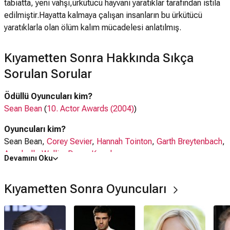
tabiatta, yeni vahşi,ürkütücü hayvani yaratıklar tarafından istila
edilmiştir.Hayatta kalmaya çalışan insanların bu ürkütücü
yaratıklarla olan ölüm kalım mücadelesi anlatılmış.
Kıyametten Sonra Hakkında Sıkça
Sorulan Sorular
Ödüllü Oyuncuları kim?
Sean Bean
(
10. Actor Awards (2004)
)
Oyuncuları kim?
Sean Bean,
Corey Sevier
,
Hannah Tointon
,
Garth Breytenbach
,
Annabelle Wallis
,
Danny Keogh
Devamını Oku
Kıyametten Sonra filmi nerede çekildi?
Kıyametten Sonra Oyuncuları
Kıyametten Sonra filmi
Almanya
,
Güney Afrika
,
ABD
'da
çekilmiştir.
Kaç saat?