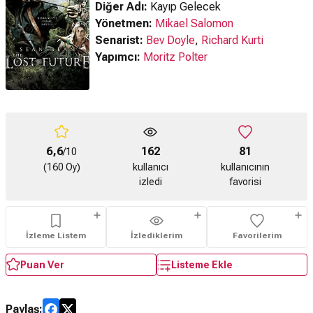
Diğer Adı:
Kayıp Gelecek
Yönetmen:
Mikael Salomon
Senarist:
Bev Doyle
,
Richard Kurti
Yapımcı:
Moritz Polter
6,6
162
81
/10
(160 Oy)
kullanıcı
kullanıcının
izledi
favorisi
İzleme Listem
İzlediklerim
Favorilerim
Puan Ver
Listeme Ekle
Paylaş: