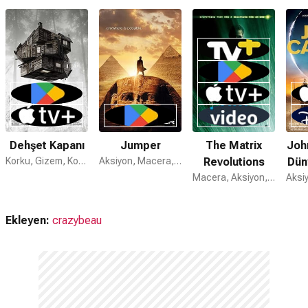
Dehşet Kapanı
Jumper
The Matrix
John
Korku, Gizem, Komedi
Aksiyon, Macera, Bilim Kurgu
Revolutions
Dün
Macera, Aksiyon, Gerilim
Ekleyen:
crazybeau