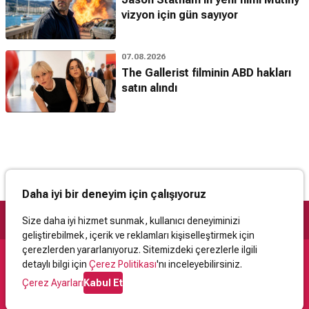
vizyon için gün sayıyor
07.08.2026
The Gallerist filminin ABD hakları
satın alındı
Daha iyi bir deneyim için çalışıyoruz
Size daha iyi hizmet sunmak, kullanıcı deneyiminizi
geliştirebilmek, içerik ve reklamları kişiselleştirmek için
çerezlerden yararlanıyoruz. Sitemizdeki çerezlerle ilgili
detaylı bilgi için
Çerez Politikası
'nı inceleyebilirsiniz.
Destek
Çerez Ayarları
Kabul Et
İletişim
Yardım
Kullanıcı Sözleşmesi
Çerez Politikası
Kişisel Verilerin Korunması
Yasal Uyarı