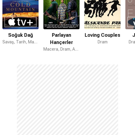
Soğuk Dağ
Parlayan
Loving Couples
J
Savaş, Tarih, Macera
Hançerler
Dram
Dra
Macera, Dram, Aksiyon