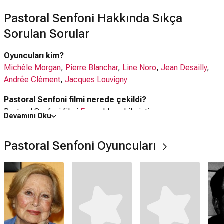
Pastoral Senfoni Hakkında Sıkça
Sorulan Sorular
Oyuncuları kim?
Michèle Morgan
,
Pierre Blanchar
,
Line Noro
,
Jean Desailly
,
Andrée Clément
,
Jacques Louvigny
Pastoral Senfoni filmi nerede çekildi?
Pastoral Senfoni filmi
Fransa
'da çekilmiştir.
Devamını Oku
Kaç saat?
Pastoral Senfoni Oyuncuları
1 saat 50 dakika
IMDb puanı kaç?
6.9
Pastoral Senfoni filmi hangi tür?
Dram