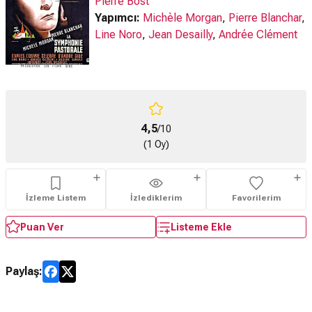
Pierre Bost
Yapımcı:
Michèle Morgan
,
Pierre Blanchar
,
Line Noro
,
Jean Desailly
,
Andrée Clément
4,5
/10
(1 Oy)
İzleme Listem
İzlediklerim
Favorilerim
Puan Ver
Listeme Ekle
Paylaş: