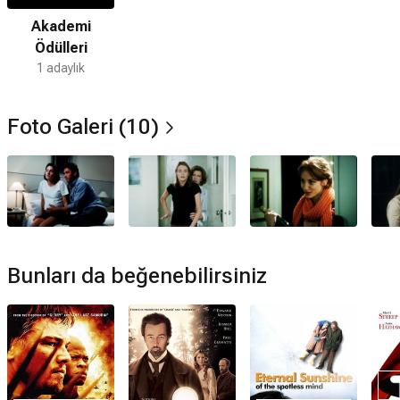
Hayır. Yüreğimdeki Canavar için devam filmi bulunmamaktadır.
Akademi
Hangi ödüllere aday oldu?
Ödülleri
Yüreğimdeki Canavar filmi;
78. Akademi Ödülleri (2006)
En İyi
1 adaylık
Uluslararası Film şeklinde adaylıklar almıştır.
Kaç Oscar kazandı?
Foto Galeri (10)
Yüreğimdeki Canavar filmi hiç Oscar kazanamamıştır.
Yüreğimdeki Canavar filmi ödül aldı mı?
Yüreğimdeki Canavar filmi hiç ödül kazanamamıştır.
Bunları da beğenebilirsiniz