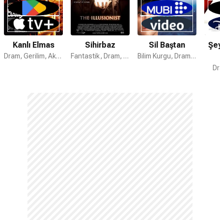
Kanlı Elmas
Sihirbaz
Sil Baştan
Şe
Dram, Gerilim, Aksiyon
Fantastik, Dram, Gerilim
Bilim Kurgu, Dram, Romantik
Dr