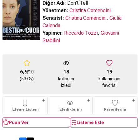
Diğer Adı:
Don't Tell
Yönetmen:
Cristina Comencini
Senarist:
Cristina Comencini
,
Giulia
Calenda
Yapımcı:
Riccardo Tozzi
,
Giovanni
Stabilini
6,9
18
19
/10
(53 Oy)
kullanıcı
kullanıcının
izledi
favorisi
İzleme Listem
İzlediklerim
Favorilerim
Puan Ver
Listeme Ekle