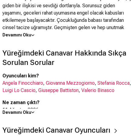
giden bir ilişkisi ve sevdiği dortlarıyla. Sorunsuz giden
yaşamını, geceleri rahat uyumasına engel olacak kabusları
etkilemeye başlayacaktır. Çocukluğunda babası tarafından
cinsel tacize uğramıştır. Geçmişten gelen ve hep unutmak
istediği ailesi ile ilgili anıların, Sabina unutmak istedikçe
Devamını Oku
hafızasıdan silinmeyi reddetmektedir. Kötü anılar bu zamana
kadar kimseyle paylaşamamıştır. Bir türlü peşini bırakmayan
Yüreğimdeki Canavar Hakkında Sıkça
kötü anıların sonucunda, geçmişiyle yüzleşmek için
Sorulan Sorular
Amerika'da oturan erkek kardeşini ziyaret etmeye karar verir.
İlk defa 2005 yılı Venedik Film Festivali'nde gösterilen film, en
Oyuncuları kim?
iyi yabancı film dalında Oscar'a aday olmuştur.
Angela Finocchiaro
,
Giovanna Mezzogiorno
,
Stefania Rocca
,
Luigi Lo Cascio
,
Giuseppe Battiston
,
Valerio Binasco
Ne zaman çıktı?
11 Ağustos 2006
Devamını Oku
Yüreğimdeki Canavar filmi nerede çekildi?
Yüreğimdeki Canavar Oyuncuları
Yüreğimdeki Canavar filmi
İtalya
'da çekilmiştir.