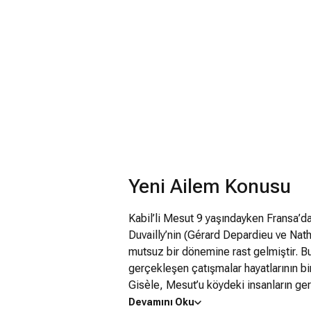
Yeni Ailem Konusu
Kabil’li Mesut 9 yaşındayken Fransa’d
Duvailly’nin (Gérard Depardieu ve Nathal
mutsuz bir dönemine rast gelmiştir. Bu
gerçekleşen çatışmalar hayatlarının bi
Gisèle, Mesut’u köydeki insanların ger
çocuğun ismini Michou’ya, dinini de Mü
Devamını Oku