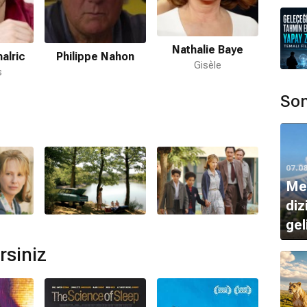
Nathalie Baye
ır.
alric
Philippe Nahon
Ludovi
Gisèle
s
Son
mamaktadır.
esplat
tarafından hazırlanmıştır.
07.0
Mer
lunmamaktadır.
diz
ge
rsiniz