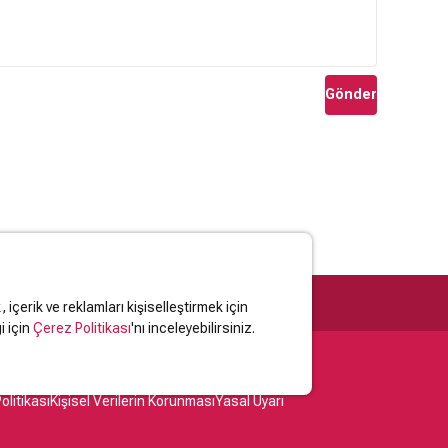
Gönder
içerik ve reklamları kişiselleştirmek için
i için
Çerez Politikası
'nı inceleyebilirsiniz.
olitikası
Kişisel Verilerin Korunması
Yasal Uyarı