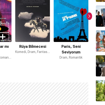
ar mı
Rüya Bilmecesi
Paris, Seni
Be
Komedi, Dram, Fantastik
Seviyorum
El
Dram, Komedi, Romantik
Dram, Romantik