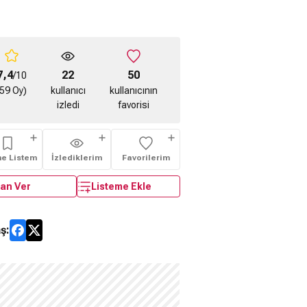
7,4
22
50
/10
(59 Oy)
kullanıcı
kullanıcının
izledi
favorisi
me Listem
İzlediklerim
Favorilerim
an Ver
Listeme Ekle
ş: