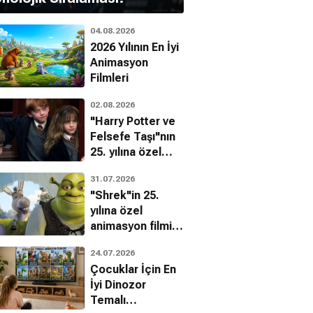
04.08.2026
2026 Yılının En İyi
Animasyon
Filmleri
02.08.2026
"Harry Potter ve
Felsefe Taşı"nın
25. yılına özel
filmin
31.07.2026
bilinmeyenleri!
"Shrek"in 25.
yılına özel
animasyon filmin
bilinmeyenleri!
24.07.2026
Çocuklar İçin En
İyi Dinozor
Temalı