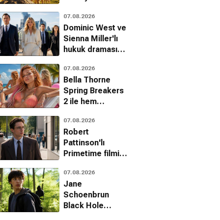
belgeseli geliyor
07.08.2026
Dominic West ve
Sienna Miller'lı
hukuk draması
WAR'dan ilk
07.08.2026
fragman
Bella Thorne
Spring Breakers
nim Adım
Bir Mucizedir
Serbest Bölge
2 ile hem
isabeth
Yaşamak
Dram
yönetiyor hem
Dram
Romantik, Dram, Komedi
07.08.2026
oynuyor
Robert
Pattinson'lı
Primetime filmi
erkek modasında
07.08.2026
yeni bir akım
Jane
başlatıyor
Schoenbrun
Black Hole
uyarlaması için