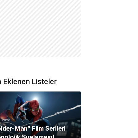
 Eklenen Listeler
8.2026
pider-Man'' Film Serileri
nolojik Sıralaması!