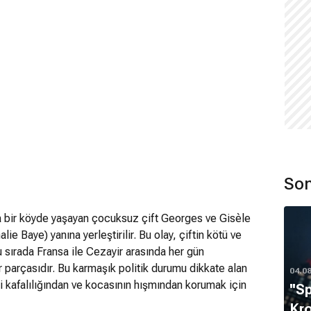
Son
a bir köyde yaşayan çocuksuz çift Georges ve Gisèle
ie Baye) yanına yerleştirilir. Bu olay, çiftin kötü ve
 sırada Fransa ile Cezayir arasında her gün
r parçasıdır. Bu karmaşık politik durumu dikkate alan
04.0
i kafalılığından ve kocasının hışmından korumak için
''S
slümanlıktan Katolikliğe değiştirir. Kahverengi saçları
Kro