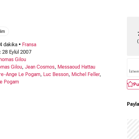
lim
 4 dakika •
Fransa
:
28 Eylül 2007
homas Gilou
mas Gilou
,
Jean Cosmos
,
Messaoud Hattau
İzle
rre-Ange Le Pogam
,
Luc Besson
,
Michel Feller
,
Le Pogam
Pu
Payla