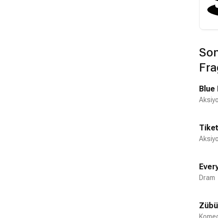
Son
Fra
Blue
Aksiy
Tike
Aksiyo
Ever
Dram
Zübük
Komed