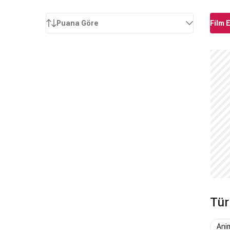
Puana Göre
Film 
Tür
Ani