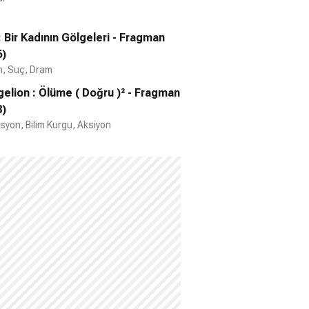
: Bir Kadının Gölgeleri - Fragman
6)
m, Suç, Dram
elion : Ölüme ( Doğru )² - Fragman
8)
yon, Bilim Kurgu, Aksiyon