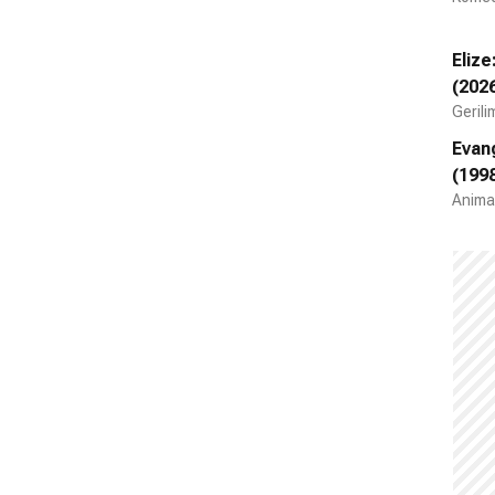
Elize
(202
Gerili
Evang
(199
Animas