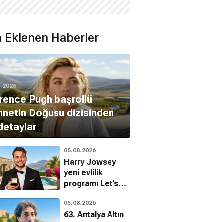
 Eklenen Haberler
8.2026
rence Pugh başrollü
netin Doğusu dizisinden
 detaylar
05.08.2026
Harry Jowsey
yeni evlilik
programı Let’s
Marry Harry ile
05.08.2026
dönüyor
63. Antalya Altın