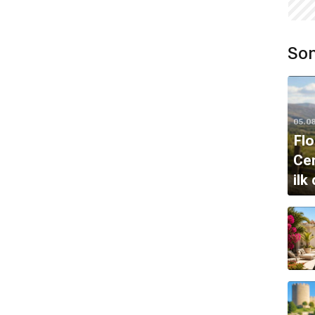
Son
05.0
Flo
Cen
ilk