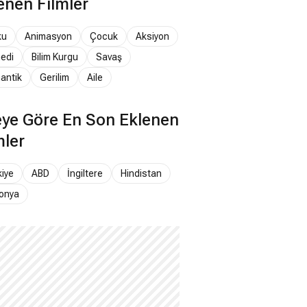
enen Filmler
ku
Animasyon
Çocuk
Aksiyon
edi
Bilim Kurgu
Savaş
antik
Gerilim
Aile
ye Göre En Son Eklenen
mler
kiye
ABD
İngiltere
Hindistan
onya