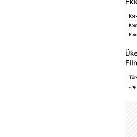
Ekl
Kor
Kom
Rom
Üke
Fil
Tür
Jap