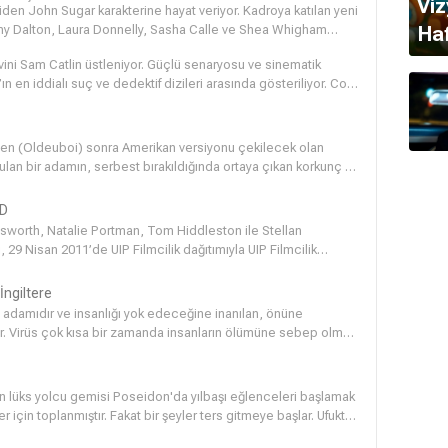
Viz
iden John Sugar karakterine hayat veriyor. Kadroya katılan yeni
Ha
ny Dalton, Laura Donnelly, Sasha Calle ve Shea Whigham
ini Sam Catlin üstleniyor. Güçlü senaryosu ve sinematik
 en iddialı suç ve dedektif dizileri arasında gösteriliyor. Colin
siyle dikkat çeken dizi, polisiye ve neo-noir türü sevenler için
alıyor.
inden (Oldeuboi) sonra Amerikan versiyonu çekilecek olan
 tutulan bir adamın, serbest bırakıldığında ortaya çıkan korkunç bir
maktadır.
BD
sworth, Natalie Portman, Tom Hiddleston ile Stellan
, 29 Nisan 2011’de UIP Filmcilik dağıtımıyla UIP Filmcilik
ezinde, düşüncesiz tavırlarıyla antik bir savaşı tekrar başlatan
. Thor, Dünya’ya sürgün ediliyor ve insanlar arasında yaşamaya
İngiltere
damı en karanlık güçlerini Dünya’yı istilâ etmek için yollayınca
lim adamıdır ve insanlığı yok edeceğine inanılan, önüne
n gerektiğini öğreniyor.
ır. Virüs çok kısa bir zamanda insanların ölümüne sebep olmuş,
 olmayı başarmıştır. Fakat belki de tüm dünya üzerinde hayatta
 dolaşıp yaydığı radyo mesajları ile hayatta kalan insanlara
ayamayan Neville aslında yalnız değildir ve her hareketi
n lüks yolcu gemisi Poseidon'da yılbaşı eğlenceleri başlamak
 insan-yeni mutantlar Neville'in ölümcül bir hataya düşmesini
için toplanmıştır. Fakat bir şeyler ters gitmeye başlar. Ufukta
mekte olan bir dalga vardır. Dalga gemiye çarpar ve gemiyi