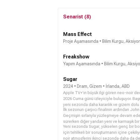
Senarist (8)
Mass Effect
Proje Aşamasında
• Bilim Kurgu, Aksiyo
Freakshow
Yapım Aşamasında
• Bilim Kurgu, Aksiy
Sugar
2024 • Dram, Gizem • İrlanda, ABD
Apple TV+’ın büyük ilgi gören neo-noir ded
2026 Cuma günü izleyiciyle buluşuyor. Başr
yeni sezonda daha karanlık ve gizem dolu 
İlk sezonun çarpıcı finalinin ardından John
Geçmişin sırlarıyla yüzleşmeye devam eden 
sürerken diğer yandan yeni ve karmaşık bi
Yeni sezonda Sugar, yükselen genç bir bo
için tehlikeli bir soruşturmanın içine çekil
noir atmosferini ikinci sezonda daha da de