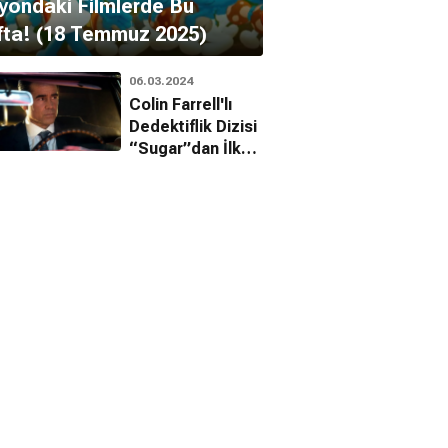
yondaki Filmlerde Bu
fta! (18 Temmuz 2025)
06.03.2024
Colin Farrell'lı
Dedektiflik Dizisi
“Sugar”dan İlk
Fragman!