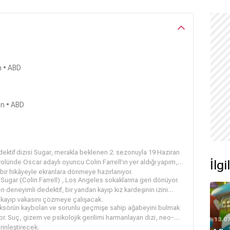
n • ABD
on • ABD
ektif dizisi Sugar, merakla beklenen 2. sezonuyla 19 Haziran
olünde Oscar adaylı oyuncu Colin Farrell’ın yer aldığı yapım,
İlg
bir hikâyeyle ekranlara dönmeye hazırlanıyor.
 Sugar (
Colin Farrell
) , Los Angeles sokaklarına geri dönüyor.
deneyimli dedektif, bir yandan kayıp kız kardeşinin izini
r kayıp vakasını çözmeye çalışacak.
ksörün kaybolan ve sorunlu geçmişe sahip ağabeyini bulmak
iyor. Suç, gizem ve psikolojik gerilimi harmanlayan dizi, neo-
13.0
rinleştirecek.