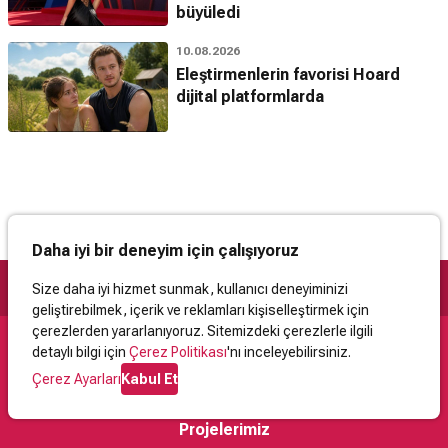
büyüledi
10.08.2026
Eleştirmenlerin favorisi Hoard
dijital platformlarda
Daha iyi bir deneyim için çalışıyoruz
Size daha iyi hizmet sunmak, kullanıcı deneyiminizi
geliştirebilmek, içerik ve reklamları kişiselleştirmek için
çerezlerden yararlanıyoruz. Sitemizdeki çerezlerle ilgili
detaylı bilgi için
Çerez Politikası
'nı inceleyebilirsiniz.
Destek
Çerez Ayarları
Kabul Et
İletişim
Yardım
Kullanıcı Sözleşmesi
Çerez Politikası
Kişisel Verilerin Korunması
Yasal Uyarı
Projelerimiz