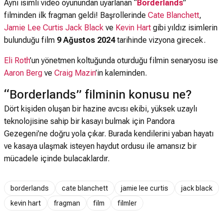
Aynı isimli video oyunundan uyarlanan “
Borderlands
”
filminden ilk fragman geldi! Başrollerinde
Cate Blanchett
,
Jamie Lee Curtis
Jack Black
ve
Kevin Hart
gibi yıldız isimlerin
bulunduğu film
9 Ağustos 2024
tarihinde vizyona girecek.
Eli Roth
’un yönetmen koltuğunda oturduğu filmin senaryosu ise
Aaron Berg
ve
Craig Mazin
’in kaleminden.
“Borderlands” filminin konusu ne?
Dört kişiden oluşan bir hazine avcısı ekibi, yüksek uzaylı
teknolojisine sahip bir kasayı bulmak için Pandora
Gezegeni’ne doğru yola çıkar. Burada kendilerini yaban hayatı
ve kasaya ulaşmak isteyen haydut ordusu ile amansız bir
mücadele içinde bulacaklardır.
borderlands
cate blanchett
jamie lee curtis
jack black
kevin hart
fragman
film
filmler