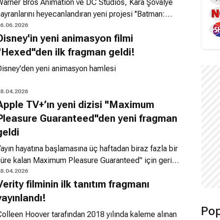
Warner Bros Animation ve DC Studios, Kara Şövalye
ayranlarını heyecanlandıran yeni projesi ''Batman:
nightfall'' üçlemesini duyurdu. Merakla beklenen bu
6.06.2026
Disney'in yeni animasyon filmi
yapım, Gotham'ın koruyucusunun tarihindeki en zorlu
ınavlardan birini konu alıyor. DC Comics'in 1993-1994
"Hexed"den ilk fragman geldi!
ılları arasında yayımlanan ve Knightfall, Knightquest ile
Disney'den yeni animasyon hamlesi
nightsEnd bölümlerinden oluşan altı aylık geniş hikaye
kışını temel alan animasyon serisi, Bruce Wayne'in
8.04.2026
atman kimliği altında yaşadığı ağır tükenmişlik
Apple TV+’ın yeni dizisi "Maximum
sendromunu ve ardından gelen trajik olayları mercek
Pleasure Guaranteed"den yeni fragman
ltına alıyor.
geldi
ayın hayatına başlamasına üç haftadan biraz fazla bir
süre kalan Maximum Pleasure Guaranteed" için geri
ayım devam ederken, platform diziye dair yeni bir
8.04.2026
Verity filminin ilk tanıtım fragmanı
fragman yayınladı. David Gordon Green tarafından
önetilen seri, "Orphan Black" dizisinden tanınan
yayınlandı!
atiana Maslany’i yeni boşanmış bir anne olan Paula
Pop
Colleen Hoover tarafından 2018 yılında kaleme alınan
arakteriyle ekranlara taşıyor.