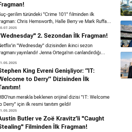
Fragman!
uç-gerilim türündeki "Crime 101" filminden ilk
fragman: Chris Hemsworth, Halle Berry ve Mark Ruffalo
aynı kadroda!
0.07.2025
"Wednesday" 2. Sezondan İlk Fragman!
etflix'in "Wednesday" dizisinden ikinci sezon
ragmanı yayınlandı! Jenna Ortega’nın canlandırdığı
Wednesday, oda arkadaşı Enid’i ölümden kurtarmak için
1.05.2025
amana karşı yarışıyor.
Stephen King Evreni Genişliyor: “IT:
Welcome to Derry” Dizisinden İlk
Tanıtım!
HBO’nun merakla beklenen orijinal dizisi "IT: Welcome
o Derry" için ilk resmi tanıtım geldi!
1.05.2025
Austin Butler ve Zoë Kravitz’li "Caught
Stealing" Filminden İlk Fragman!