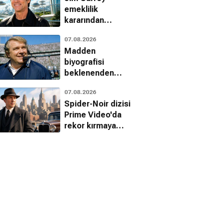
emeklilik
kararından
vazgeçti:
07.08.2026
Jetgiller ile
Madden
dönüyor
biyografisi
beklenenden
erken geliyor
07.08.2026
Spider-Noir dizisi
Prime Video'da
rekor kırmaya
devam ediyor