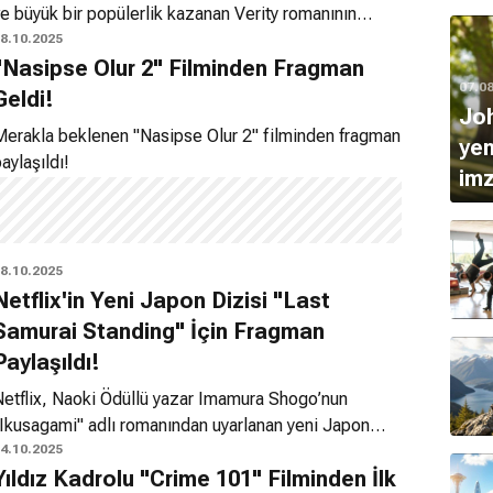
e büyük bir popülerlik kazanan Verity romanının
inema uyarlamasından ilk görüntüler geldi. Yayınlanan
8.10.2025
"Nasipse Olur 2" Filminden Fragman
anıtım fragmanı, izleyicilere psikolojik gerilim
07.0
üründeki yapıma dair ilk ipuçlarını sunuyor.
Geldi!
Joh
Merakla beklenen "Nasipse Olur 2" filminden fragman
yen
aylaşıldı!
imz
8.10.2025
Netflix'in Yeni Japon Dizisi "Last
Samurai Standing" İçin Fragman
Paylaşıldı!
Netflix, Naoki Ödüllü yazar Imamura Shogo’nun
"Ikusagami" adlı romanından uyarlanan yeni Japon
apımı dizisi "Last Samurai Standing" için resmi
4.10.2025
Yıldız Kadrolu "Crime 101" Filminden İlk
ragmanı paylaştı.