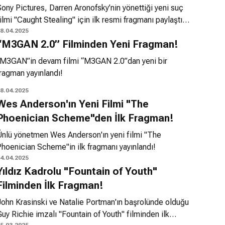
ony Pictures, Darren Aronofsky’nin yönettiği yeni suç
ilmi "Caught Stealing" için ilk resmi fragmanı paylaştı.
ilmin başrolünde Austin Butler yer alırken, ona Zoë
8.04.2025
“M3GAN 2.0” Filminden Yeni Fragman!
ravitz eşlik ediyor.
“M3GAN”in devam filmi “M3GAN 2.0”dan yeni bir
ragman yayınlandı!
8.04.2025
Wes Anderson'ın Yeni Filmi "The
Phoenician Scheme"den İlk Fragman!
Ünlü yönetmen Wes Anderson'ın yeni filmi "The
Phoenician Scheme"in ilk fragmanı yayınlandı!
4.04.2025
Yıldız Kadrolu "Fountain of Youth"
Filminden İlk Fragman!
John Krasinski ve Natalie Portman'ın başrolünde olduğu
uy Richie imzalı "Fountain of Youth" filminden ilk