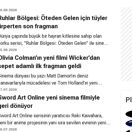
6.08.2026
Ruhlar Bölgesi: Öteden Gelen için tüyler
ürperten son fragman
ünya çapında büyük bir hayran kitlesine sahip olan
orku serisi, "Ruhlar Bölgesi: Öteden Gelen" ile sinema
alonlarına geri dönüyor. Sony Pictures tarafından
5.08.2026
Olivia Colman’ın yeni filmi Wicker’dan
yayımlanan son fragman, vizyon tarihinden hemen önce
zleyicilere Öte dünyasının karanlık atmosferine dair
sepet adamlı ilk fragman geldi
arpıcı detaylar sunuyor.
Sinema dünyası bu yazı Matt Damon’ın deniz
canavarlarıyla mücadelesi ve Tom Holland’ın yeni
aceralarıyla geçirmeyi beklerken, sihirli bir ahşap
7.07.2026
Sword Art Online yeni sinema filmiyle
igürün konu edildiği Wicker filminin fragmanı tüm
P
ikkatleri üzerine çekti. Ekim ayında vizyona girmesi
geri dönüyor
planlanan yapım, orta çağ dönemini andıran bir köyde
word Art Online serisinin yaratıcısı Reki Kawahara,
eçiyor. Olivia Colman tarafından canlandırılan yerel
eni bir anime projesinin yanı sıra sevilen evrenin yeni
alıkçı kadın karakteri, bir kocası olmadığı için çevresi
ir sinema filmi üzerinde çalıştığını duyurdu. Kirito ve
6.07.2026