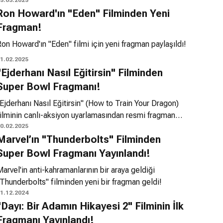
fragman geldi!
5.03.2025
Ron Howard'ın "Eden" Filminden Yeni
Fragman!
on Howard'ın "Eden" filmi için yeni fragman paylaşıldı!
1.02.2025
"Ejderhanı Nasıl Eğitirsin" Filminden
Super Bowl Fragmanı!
Ejderhanı Nasıl Eğitirsin" (How to Train Your Dragon)
filminin canlı-aksiyon uyarlamasından resmi fragman
aylaşıldı!
0.02.2025
Marvel’ın "Thunderbolts" Filminden
Super Bowl Fragmanı Yayınlandı!
arvel'in anti-kahramanlarının bir araya geldiği
Thunderbolts" filminden yeni bir fragman geldi!
1.12.2024
"Dayı: Bir Adamın Hikayesi 2" Filminin İlk
Fragmanı Yayınlandı!