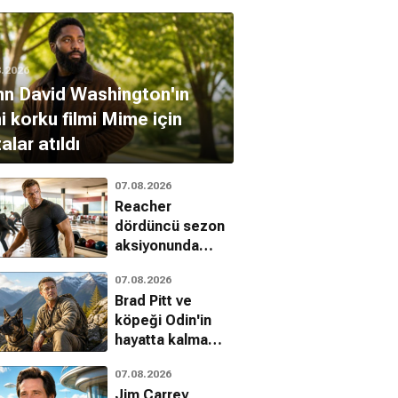
8.2026
n David Washington'ın
i korku filmi Mime için
alar atıldı
07.08.2026
Reacher
dördüncü sezon
aksiyonunda
Batman ve
07.08.2026
Indiana Jones
Brad Pitt ve
etkisi
köpeği Odin'in
hayatta kalma
mücadelesi
07.08.2026
Jim Carrey