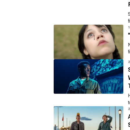
S
1
N
f
2
z
t
2