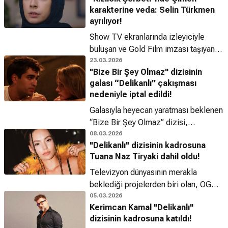
performansları değerlendirildi ve
karakterine veda: Selin Türkmen
kanallar gelecek sezon planlamalarını
ayrılıyor!
netleştirdi. Bu kapsamda, bazı sevilen
yapımlar ekranlara veda etmeye
Show TV ekranlarında izleyiciyle
hazırlanırken, bazılarının ise sadece
buluşan ve Gold Film imzası taşıyan
kısa bir mola vereceği açıklandı.
"Kızılcık Şerbeti" dizisi, 138.
23.03.2026
"Bize Bir Şey Olmaz" dizisinin
bölümüyle dördüncü sezonunu
galası “Delikanlı” çakışması
noktalamaya hazırlanıyor. Melis
nedeniyle iptal edildi!
Civelek ile Zeynep Gür tarafından
kaleme alınan yapım, sezon finalinde
Galasıyla heyecan yaratması beklenen
yine hareketli anlara sahne olurken
“Bize Bir Şey Olmaz” dizisi,
kadrosunda önemli bir ayrılık
beklenmedik bir çakışma nedeniyle
08.03.2026
"Delikanlı" dizisinin kadrosuna
yaşanıyor. Dizide Çimen karakterini
seyirciyle buluşmadan önce
Tuana Naz Tiryaki dahil oldu!
canlandıran Selin Türkmen, sezon
gölgelendi.
finaliyle birlikte ekipten ayrılıyor.
Televizyon dünyasının merakla
beklediği projelerden biri olan, OGM
Pictures imzalı "Delikanlı" dizisinin
05.03.2026
Kerimcan Kamal "Delikanlı"
hazırlıkları ve çekimleri tüm hızıyla
dizisinin kadrosuna katıldı!
devam ediyor.