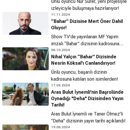
Ünlü oyuncu Nur Sürer, yeni projesiyle
izleyiciyle buluşmaya hazırlanıyor!
11.11.2024
“Bahar” Dizisine Mert Öner Dahil
Oluyor!
Show TV’de yayınlanan MF Yapım
imzalı “Bahar” dizisinin kadrosuna
Mert Öner katılıyor!
06.10.2024
Nihal Yalçın “Bahar” Dizisinde
Nesrin Köksal'ı Canlandırıyor!
Ünlü oyuncu, başarılı dizinin
kadrosuna katılan son isimlerden!
17.09.2024
Aras Bulut İynemli'nin Başrolünde
Oynadığı "Deha" Dizisinden Yayın
Tarihi!
Aras Bulut İynemli ve Taner Ölmez'li
"Deha" dizisinin yayın tarihi açıklandı!
19.08.2024