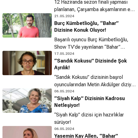
12 Haziranda sezon finali yapması
planlanan, Çarşamba akşamlarının en
sevilen dizisi “Sandık Kokusu”na
21.05.2024
Burç Kümbetlioğlu, “Bahar”
konuk oyuncu geliyor!
Dizisine Konuk Oluyor!
Başarılı oyuncu Burç Kümbetlioğlu,
Show TV’de yayınlanan “Bahar”
dizisine konuk olacak!
17.05.2024
“Sandık Kokusu” Dizisinde Şok
Ayrılık!
“Sandık Kokusu” dizisinin başrol
oyuncularından Metin Akdülger diziye
veda ediyor.
06.05.2024
“Siyah Kalp” Dizisinin Kadrosu
Netleşiyor!
“Siyah Kalp” dizisi için hazırlıklar
sürüyor!
06.05.2024
Yasemin Kay Allen, “Bahar”