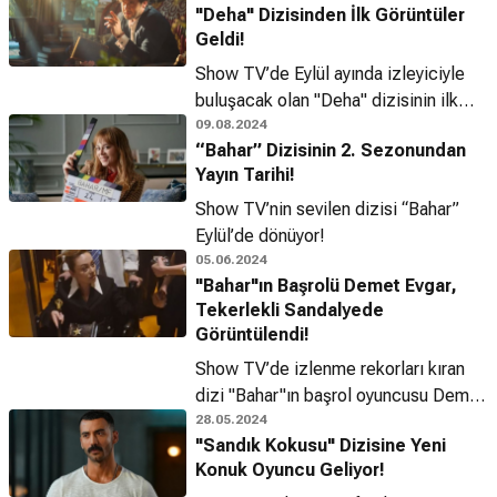
"Deha" Dizisinden İlk Görüntüler
Geldi!
Show TV’de Eylül ayında izleyiciyle
buluşacak olan "Deha" dizisinin ilk
görselleri yayınlandı.
09.08.2024
“Bahar” Dizisinin 2. Sezonundan
Yayın Tarihi!
Show TV’nin sevilen dizisi “Bahar”
Eylül’de dönüyor!
05.06.2024
"Bahar"ın Başrolü Demet Evgar,
Tekerlekli Sandalyede
Görüntülendi!
Show TV’de izlenme rekorları kıran
dizi "Bahar"ın başrol oyuncusu Demet
Evgar, Elle Style Awards gecesinde
28.05.2024
"Sandık Kokusu" Dizisine Yeni
tekerlekli sandalye ve bastonla
Konuk Oyuncu Geliyor!
görüntülendi.