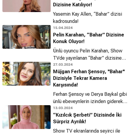
Dizisine Katılıyor!
Yasemin Kay Allen, “Bahar” dizisi
kadrosunda!
15.04.2024
Pelin Karahan, “Bahar” Dizisine
Konuk Oluyor!
Ünlü oyuncu Pelin Karahan, Show
TVde yayınlanan “Bahar” dizisine
konuk olacak!
27.03.2024
Müjgan Ferhan Şensoy, "Bahar"
Dizisiyle Tekrar Kamera
Karşısında!
Ferhan Şensoy ve Derya Baykal gibi
ünlü ebeveynlerin izinden giderek
oyunculuk kariyerini seçen Müjgan
13.03.2024
“Kızılcık Şerbeti” Dizisinde İki
Ferhan Şensoy, uzun bir aranın
Sürpriz Ayrılık!
ardından "Bahar" dizisiyle setlere geri
döndü.
Show TV ekranlarında seyirci ile