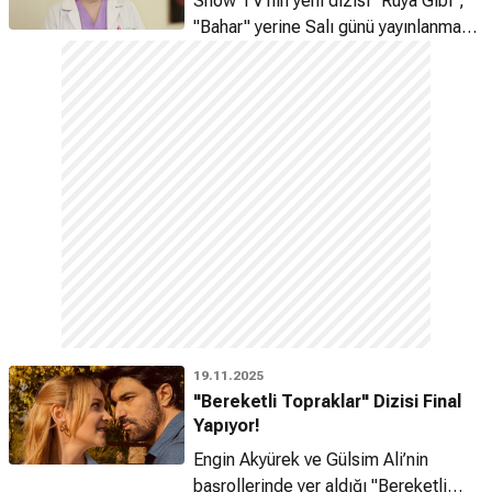
Show TV'nin yeni dizisi "Rüya Gibi",
"Bahar" yerine Salı günü yayınlanmaya
başlayacak.
19.11.2025
"Bereketli Topraklar" Dizisi Final
Yapıyor!
Engin Akyürek ve Gülsim Ali’nin
başrollerinde yer aldığı "Bereketli