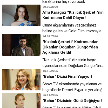
karakterine hayat verecek.
20.02.2026
Afra Karagöz "Kızılcık Şerbeti"nin
Kadrosuna Dahil Oluyor!
Cuma akşamlarının vazgeçilmezi
haline gelen ve Gold Film imzasıyla
ekranlara taşınan "Kızılcık Şerbeti",
24.01.2026
"Kızılcık Şerbeti" Kadrosundan
dördüncü sezonunda da izleyicileri
Çıkarılan Doğukan Güngör'den
ekran başına kilitlemeye devam
Açıklama Geldi!
ediyor.
"Kızılcık Şerbeti" dizisinin başrol
oyuncularından Doğukan Güngör’ün
kadrodan çıkarıldığı açıklandı.
16.12.2025
"Bahar" Dizisi Final Yapıyor!
Show TV ekranlarında yayınlanan ve
başrolünde Demet Evgar’ın yer aldığı
MF Yapım imzalı dizi "Bahar", 64.
26.11.2025
"Bahar" Dizisinin Günü Değişiyor!
bölümüyle ekranlara veda etmeye
hazırlanıyor.