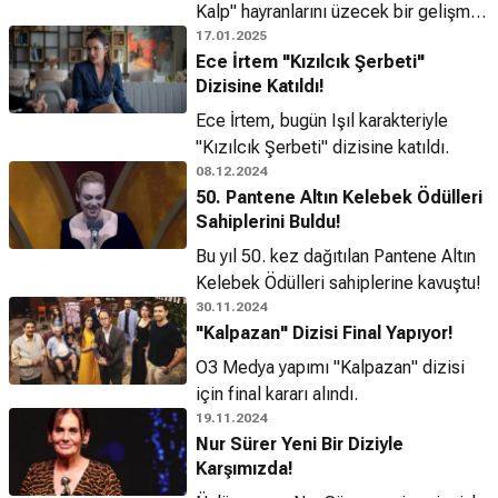
Kalp" hayranlarını üzecek bir gelişme
yaşandı.
17.01.2025
Ece İrtem "Kızılcık Şerbeti"
Dizisine Katıldı!
Ece İrtem, bugün Işıl karakteriyle
"Kızılcık Şerbeti" dizisine katıldı.
08.12.2024
50. Pantene Altın Kelebek Ödülleri
Sahiplerini Buldu!
Bu yıl 50. kez dağıtılan Pantene Altın
Kelebek Ödülleri sahiplerine kavuştu!
30.11.2024
"Kalpazan" Dizisi Final Yapıyor!
O3 Medya yapımı "Kalpazan" dizisi
için final kararı alındı.
19.11.2024
Nur Sürer Yeni Bir Diziyle
Karşımızda!