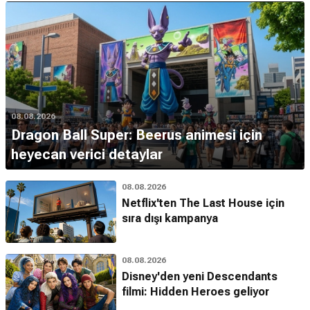
08.08.2026
Dragon Ball Super: Beerus animesi için
heyecan verici detaylar
08.08.2026
Netflix'ten The Last House için
sıra dışı kampanya
08.08.2026
Disney'den yeni Descendants
filmi: Hidden Heroes geliyor