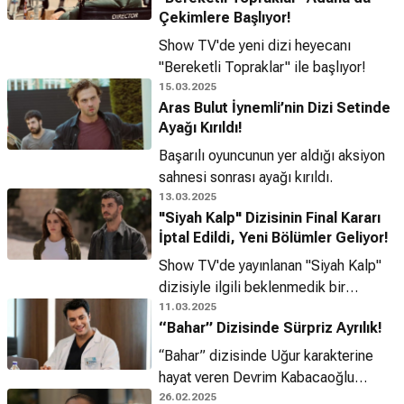
Çekimlere Başlıyor!
Show TV'de yeni dizi heyecanı
"Bereketli Topraklar" ile başlıyor!
15.03.2025
Aras Bulut İynemli’nin Dizi Setinde
Ayağı Kırıldı!
Başarılı oyuncunun yer aldığı aksiyon
sahnesi sonrası ayağı kırıldı.
13.03.2025
"Siyah Kalp" Dizisinin Final Kararı
İptal Edildi, Yeni Bölümler Geliyor!
Show TV'de yayınlanan "Siyah Kalp"
dizisiyle ilgili beklenmedik bir
gelişme yaşandı.
11.03.2025
“Bahar” Dizisinde Sürpriz Ayrılık!
“Bahar” dizisinde Uğur karakterine
hayat veren Devrim Kabacaoğlu
diziden ayrılıyor!
26.02.2025