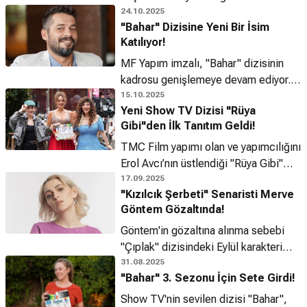
Topraklar" dizisi erken final yapıyor!
24.10.2025
"Bahar" Dizisine Yeni Bir İsim
Katılıyor!
MF Yapım imzalı, "Bahar" dizisinin
kadrosu genişlemeye devam ediyor.
Başarılı oyuncu Anıl İlter, bu sezon
15.10.2025
Yeni Show TV Dizisi "Rüya
içerisinde izleyiciyle buluşacak!
Gibi"den İlk Tanıtım Geldi!
TMC Film yapımı olan ve yapımcılığını
Erol Avcı’nın üstlendiği "Rüya Gibi"
dizisinin ilk tanıtımı nihayet seyirciyle
17.09.2025
"Kızılcık Şerbeti" Senaristi Merve
buluştu.
Göntem Gözaltında!
Göntem'in gözaltına alınma sebebi
"Çıplak" dizisindeki Eylül karakteri
için 4 yıl önce sosyal medyada yaptığı
31.08.2025
"Bahar" 3. Sezonu İçin Sete Girdi!
açıklama olarak belirtildi.
Show TV'nin sevilen dizisi "Bahar",