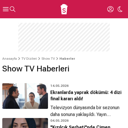
Anasayfa
TV Dizileri
Show TV
Haberler
Show TV Haberleri
14.05.2026
Ekranlarda yaprak dökümü: 4 dizi
final kararı aldı!
Televizyon dünyasında bir sezonun
daha sonuna yaklaşıldı. Yayın
akışlarında yer alan yapımların
04.05.2026
"Kızılcık Şerbeti"nde Çimen