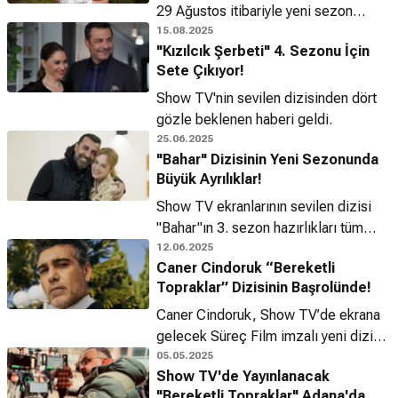
29 Ağustos itibariyle yeni sezon
çekimlerine başladı!
15.08.2025
"Kızılcık Şerbeti" 4. Sezonu İçin
Sete Çıkıyor!
Show TV'nin sevilen dizisinden dört
gözle beklenen haberi geldi.
25.06.2025
"Bahar" Dizisinin Yeni Sezonunda
Büyük Ayrılıklar!
Show TV ekranlarının sevilen dizisi
"Bahar"ın 3. sezon hazırlıkları tüm
hızıyla sürerken, diziden ayrılacak
12.06.2025
Caner Cindoruk “Bereketli
önemli isimler de netleşti.
Topraklar” Dizisinin Başrolünde!
Caner Cindoruk, Show TV’de ekrana
gelecek Süreç Film imzalı yeni dizi
"Bereketli Topraklar"ın başrol
05.05.2025
Show TV'de Yayınlanacak
oyuncusu oldu.
"Bereketli Topraklar" Adana'da