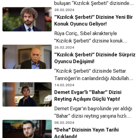
buluşan “Kızılcık Şerbeti” dizisinden
bu hafta iki önemli isim ayrılıyor.
28.02.2024
“Kızılcık Şerbeti” Dizisine Yeni Bir
Konuk Oyuncu Geliyor!
Rüya Coriç, Sibel akrakteriyle
"Kızılcık Şerbeti" dizisine konuk
olacak.
26.02.2024
“Kızılcık Şerbeti” Dizisinde Sürpriz
Oyuncu Değişimi!
“Kızılcık Şerbeti” dizisinde Settar
Tanrıöğen'in canlandırdığı Abdullah
Ünal karakteri Ahmet Mümtaz
14.02.2024
Demet Evgar’lı “Bahar” Dizisi
Taylan'a devrediliyor.
Reyting Açılışını Güçlü Yaptı!
Demet Evgar'ın başrolünde yer aldığı
“Bahar” dizisi reyting yarışına hızlı
başladı!
08.02.2024
"Deha" Dizisinin Yayın Tarihi
Açıklandı!