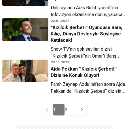
Ünlü oyuncu Aras Bulut İynemli'nin
televizyon ekranlarına dönüş yapacağı
"Deha" dizisinin yayın tarihi belli oldu!
22.01.2024
"Kızılcık Şerbeti" Oyuncusu Barış
Kılıç, Dünya Devleriyle Söyleşiye
Katılacak!
Show TV'nin çok sevilen dizisi
"Kızılcık Şerbeti"nin Ömer'i Barış
Kılıç, bugün eşi Ayşegül Kılıç ile
29.11.2023
Ajda Pekkan “Kızılcık Şerbeti”
birlikte önemli bir söyleşi için
Dizisine Konuk Oluyor!
Amerika'ya gitti.
Farah Zeynep Abdullah’tan sonra Ajda
Pekkan da “Kızılcık Şerbeti” dizisine
konuk oluyor!
1
2