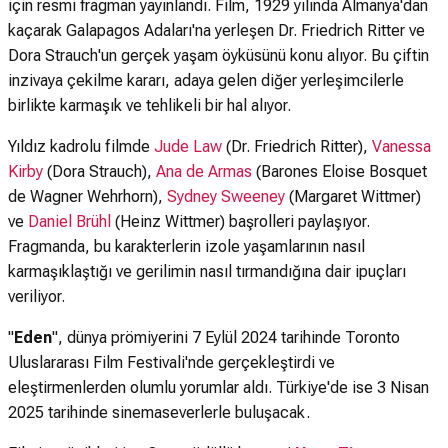
için resmi fragman yayınlandı. Film, 1929 yılında Almanya'dan
kaçarak Galapagos Adaları'na yerleşen Dr. Friedrich Ritter ve
Dora Strauch'un gerçek yaşam öyküsünü konu alıyor. Bu çiftin
inzivaya çekilme kararı, adaya gelen diğer yerleşimcilerle
birlikte karmaşık ve tehlikeli bir hal alıyor.​
Yıldız kadrolu filmde
Jude Law
(Dr. Friedrich Ritter),
Vanessa
Kirby
(Dora Strauch),
Ana de Armas
(Barones Eloise Bosquet
de Wagner Wehrhorn),
Sydney Sweeney
(Margaret Wittmer)
ve
Daniel Brühl
(Heinz Wittmer) başrolleri paylaşıyor.
Fragmanda, bu karakterlerin izole yaşamlarının nasıl
karmaşıklaştığı ve gerilimin nasıl tırmandığına dair ipuçları
veriliyor.
"
Eden
", dünya prömiyerini 7 Eylül 2024 tarihinde Toronto
Uluslararası Film Festivali'nde gerçekleştirdi ve
eleştirmenlerden olumlu yorumlar aldı. Türkiye'de ise 3 Nisan
2025 tarihinde sinemaseverlerle buluşacak.​