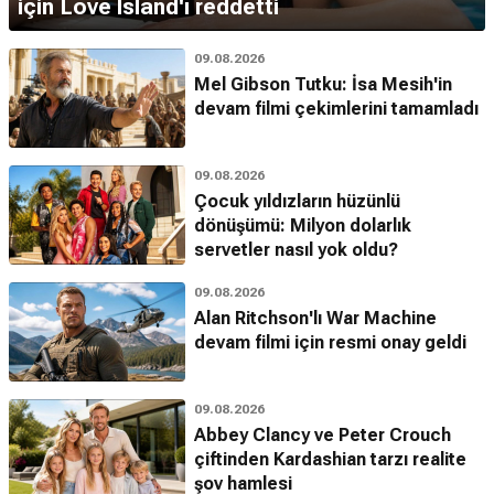
için Love Island'ı reddetti
09.08.2026
Mel Gibson Tutku: İsa Mesih'in
devam filmi çekimlerini tamamladı
09.08.2026
Çocuk yıldızların hüzünlü
dönüşümü: Milyon dolarlık
servetler nasıl yok oldu?
09.08.2026
Alan Ritchson'lı War Machine
devam filmi için resmi onay geldi
09.08.2026
Abbey Clancy ve Peter Crouch
çiftinden Kardashian tarzı realite
şov hamlesi