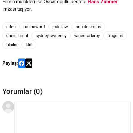
Filmin müzikleri ise Oscar ödüllü besteci
Hans Zimmer
imzası taşıyor.
eden
ron howard
jude law
ana de armas
daniel brühl
sydney sweeney
vanessa kirby
fragman
filmler
film
Paylaş:
Yorumlar (0)