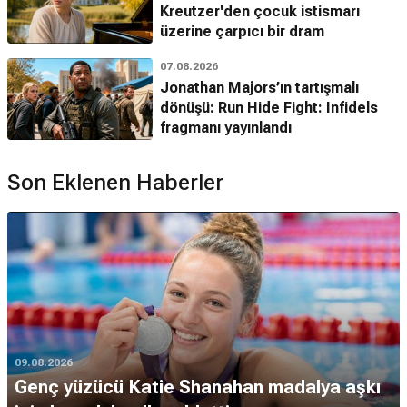
Kreutzer'den çocuk istismarı
üzerine çarpıcı bir dram
07.08.2026
Jonathan Majors’ın tartışmalı
dönüşü: Run Hide Fight: Infidels
fragmanı yayınlandı
Son Eklenen Haberler
09.08.2026
Genç yüzücü Katie Shanahan madalya aşkı