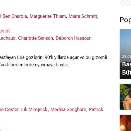
il Ben Gharbia
,
Marguerite Thiam
,
Maïra Schmitt
,
Pop
oblet
Lachaud
,
Charlotte Sanson
,
Déborah Hassoun
25.0
astlayan Léa gözlerini 90'lı yıllarda açar ve bu gizemli
Baş
farklı bedenlerde uyanmaya başlar.
Büt
ie Coster
,
Lili Mirojnick
,
Medina Senghore
,
Patrick