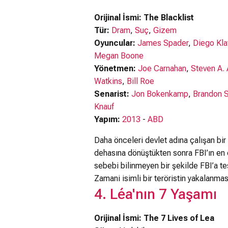
Orijinal İsmi: The Blacklist
Tür:
Dram
,
Suç
,
Gizem
Oyuncular:
James Spader
,
Diego Kla
Megan Boone
Yönetmen:
Joe Carnahan
,
Steven A.
Watkins
,
Bill Roe
Senarist:
Jon Bokenkamp
,
Brandon S
Knauf
Yapım:
2013
-
ABD
Daha önceleri devlet adına çalışan bir
dehasına dönüştükten sonra FBI’ın en ço
sebebi bilinmeyen bir şekilde FBI’a tes
Zamani isimli bir teröristin yakalanma
4. Léa'nın 7 Yaşamı
Orijinal İsmi: The 7 Lives of Lea