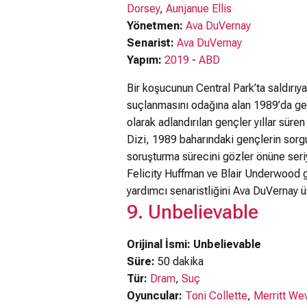
Dorsey
,
Aunjanue Ellis
Yönetmen:
Ava DuVernay
Senarist:
Ava DuVernay
Yapım:
2019
-
ABD
Bir koşucunun Central Park’ta saldırı
suçlanmasını odağına alan 1989’da ger
olarak adlandırılan gençler yıllar süre
Dizi, 1989 baharındaki gençlerin sorg
soruşturma sürecini gözler önüne ser
Felicity Huffman ve Blair Underwood g
yardımcı senaristliğini Ava DuVernay ü
9. Unbelievable
Orijinal İsmi: Unbelievable
Süre:
50 dakika
Tür:
Dram
,
Suç
Oyuncular:
Toni Collette
,
Merritt We