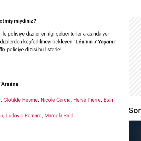
şfetmiş miydiniz?
le polisiye diziler en ilgi çekici türler arasında yer
ş dizilerden keşfedilmeyi bekleyen "
Léa'nın 7 Yaşamı
"
lix polisiye dizisi bu listede!
 d'Arsène
r
,
Clotilde Hesme
,
Nicole Garcia
,
Hervé Pierre
,
Etan
Son
in
,
Ludovic Bernard
,
Marcela Said