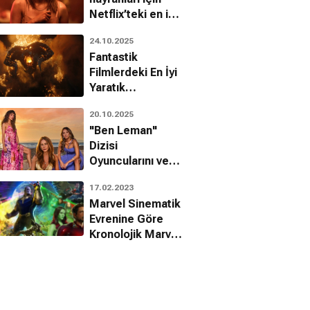
Netflix’teki en iyi
10 Kore filmi
24.10.2025
Fantastik
Filmlerdeki En İyi
Yaratık
Tasarımları!
20.10.2025
"Ben Leman"
Dizisi
Oyuncularını ve
Karakterlerini
17.02.2023
Tanıyalım!
Marvel Sinematik
Evrenine Göre
Kronolojik Marvel
Filmleri
Sıralaması!