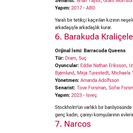
Senarist:
Brian Taylor
,
Grant Morriso
Yapım:
2017
-
ABD
Yaralı bir tetikçi kaçırılan kızının neşe
arkadaşıyla arkadaşlık kurar.
6. Barakuda Kraliçele
Orijinal İsmi: Barracuda Queens
Tür:
Dram
,
Suç
Oyuncular:
Eddie Nathan Eriksson
,
I
Bjørnlund
,
Mirja Turestedt
,
Michaela 
Yönetmen:
Amanda Adolfsson
Senarist:
Tove Forsman
,
Sofie Fors
Yapım:
2023
-
İsveç
Stockholm'ün varlıklı bir banliyösünd
genç kadın, çareyi komşularının evleri
7. Narcos