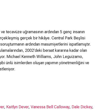
ya ve tecavüze uğramasının ardından 5 genç insanın
çekleşmiş gerçek bir hikâye. Central Park Beşlisi
n soruşturmanın ardından masumiyetlerini ispatlamıştır.
ulamalarından, 2002’deki beraat kararına kadar olan
iyor. Michael Kenneth Williams, John Leguizamo,
ibi ünlü isimlerden oluşan yapımın yönetmenliğini ve
stleniyor.
ver
,
Kaitlyn Dever
,
Vanessa Bell Calloway
,
Dale Dickey
,