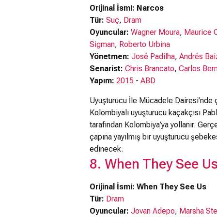
Bu video bazı k
Orijinal İsmi: Narcos
Tür:
Suç
,
Dram
Oyuncular:
Wagner Moura
,
Maurice 
Sigman
,
Roberto Urbina
Yönetmen:
José Padilha
,
Andrés Bai
Senarist:
Chris Brancato
,
Carlos Ber
Yapım:
2015
-
ABD
Uyuşturucu İle Mücadele Dairesi’nde ça
Kolombiyalı uyuşturucu kaçakçısı Pabl
tarafından Kolombiya’ya yollanır. Gerç
çapına yayılmış bir uyuşturucu şebeke
edinecek.
8. When They See U
Orijinal İsmi: When They See Us
Tür:
Dram
Oyuncular:
Jovan Adepo
,
Marsha Ste