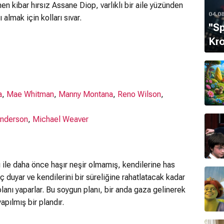
n kibar hırsız Assane Diop, varlıklı bir aile yüzünden
04.0
almak için kolları sıvar.
''S
Kro
a
,
Mae Whitman
,
Manny Montana
,
Reno Wilson
,
Anderson
,
Michael Weaver
 ile daha önce haşır neşir olmamış, kendilerine has
aç duyar ve kendilerini bir süreliğine rahatlatacak kadar
anı yaparlar. Bu soygun planı, bir anda gaza gelinerek
pılmış bir plandır.