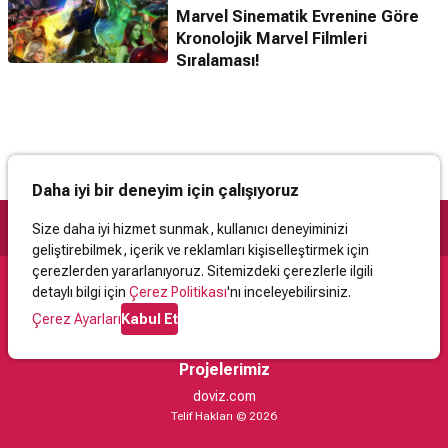
Marvel Sinematik Evrenine Göre
Kronolojik Marvel Filmleri
Sıralaması!
Daha iyi bir deneyim için çalışıyoruz
Size daha iyi hizmet sunmak, kullanıcı deneyiminizi
geliştirebilmek, içerik ve reklamları kişiselleştirmek için
çerezlerden yararlanıyoruz. Sitemizdeki çerezlerle ilgili
detaylı bilgi için
Çerez Politikası
'nı inceleyebilirsiniz.
Destek
Çerez Ayarları
Kabul Et
İletişim
Yardım
Kullanıcı Sözleşmesi
Çerez Politikası
Kişisel Verilerin Korunması
Yasal Uyarı
Projelerimiz
doviz.com
Telif Hakları © 2026