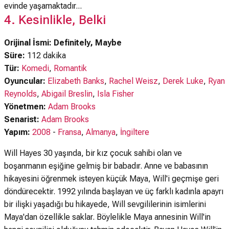
evinde yaşamaktadır...
4. Kesinlikle, Belki
Orijinal İsmi: Definitely, Maybe
Süre:
112 dakika
Tür:
Komedi
,
Romantik
Oyuncular:
Elizabeth Banks
,
Rachel Weisz
,
Derek Luke
,
Ryan
Reynolds
,
Abigail Breslin
,
Isla Fisher
Yönetmen:
Adam Brooks
Senarist:
Adam Brooks
Yapım:
2008
-
Fransa
,
Almanya
,
İngiltere
Will Hayes 30 yaşında, bir kız çocuk sahibi olan ve
boşanmanın eşiğine gelmiş bir babadır. Anne ve babasının
hikayesini öğrenmek isteyen küçük Maya, Will'i geçmişe geri
döndürecektir. 1992 yılında başlayan ve üç farklı kadınla apayrı
bir ilişki yaşadığı bu hikayede, Will sevgililerinin isimlerini
Maya'dan özellikle saklar. Böylelikle Maya annesinin Will'in