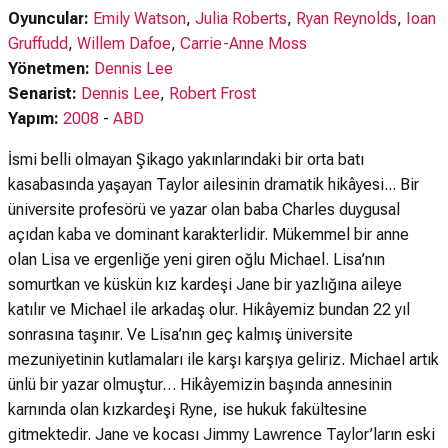
Oyuncular:
Emily Watson
,
Julia Roberts
,
Ryan Reynolds
,
Ioan
Gruffudd
,
Willem Dafoe
,
Carrie-Anne Moss
Yönetmen:
Dennis Lee
Senarist:
Dennis Lee
,
Robert Frost
Yapım:
2008
-
ABD
İsmi belli olmayan Şikago yakınlarındaki bir orta batı
kasabasında yaşayan Taylor ailesinin dramatik hikâyesi... Bir
üniversite profesörü ve yazar olan baba Charles duygusal
açıdan kaba ve dominant karakterlidir. Mükemmel bir anne
olan Lisa ve ergenliğe yeni giren oğlu Michael. Lisa’nın
somurtkan ve küskün kız kardeşi Jane bir yazlığına aileye
katılır ve Michael ile arkadaş olur. Hikâyemiz bundan 22 yıl
sonrasına taşınır. Ve Lisa’nın geç kalmış üniversite
mezuniyetinin kutlamaları ile karşı karşıya geliriz. Michael artık
ünlü bir yazar olmuştur… Hikâyemizin başında annesinin
karnında olan kızkardeşi Ryne, ise hukuk fakültesine
gitmektedir. Jane ve kocası Jimmy Lawrence Taylor’ların eski