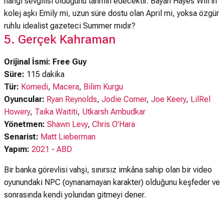
hangi sevgilisi olduğunu tahmin edecektir. Bayan Hayes Will'in
kolej aşkı Emily mi, uzun süre dostu olan April mi, yoksa özgür
ruhlu idealist gazeteci Summer mıdır?
5. Gerçek Kahraman
Orijinal İsmi: Free Guy
Süre:
115 dakika
Tür:
Komedi
,
Macera
,
Bilim Kurgu
Oyuncular:
Ryan Reynolds
,
Jodie Comer
,
Joe Keery
,
LilRel
Howery
,
Taika Waititi
,
Utkarsh Ambudkar
Yönetmen:
Shawn Levy
,
Chris O'Hara
Senarist:
Matt Lieberman
Yapım:
2021
-
ABD
Bir banka görevlisi vahşi, sınırsız imkâna sahip olan bir video
oyunundaki NPC (oynanamayan karakter) olduğunu keşfeder ve
sonrasında kendi yolundan gitmeyi dener.