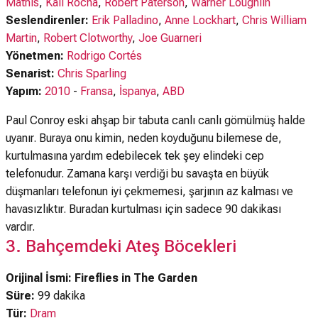
Mathis
,
Kali Rocha
,
Robert Paterson
,
Warner Loughlin
Seslendirenler:
Erik Palladino
,
Anne Lockhart
,
Chris William
Martin
,
Robert Clotworthy
,
Joe Guarneri
Yönetmen:
Rodrigo Cortés
Senarist:
Chris Sparling
Yapım:
2010
-
Fransa
,
İspanya
,
ABD
Paul Conroy eski ahşap bir tabuta canlı canlı gömülmüş halde
uyanır. Buraya onu kimin, neden koyduğunu bilemese de,
kurtulmasına yardım edebilecek tek şey elindeki cep
telefonudur. Zamana karşı verdiği bu savaşta en büyük
düşmanları telefonun iyi çekmemesi, şarjının az kalması ve
havasızlıktır. Buradan kurtulması için sadece 90 dakikası
vardır.
3. Bahçemdeki Ateş Böcekleri
Orijinal İsmi: Fireflies in The Garden
Süre:
99 dakika
Tür:
Dram