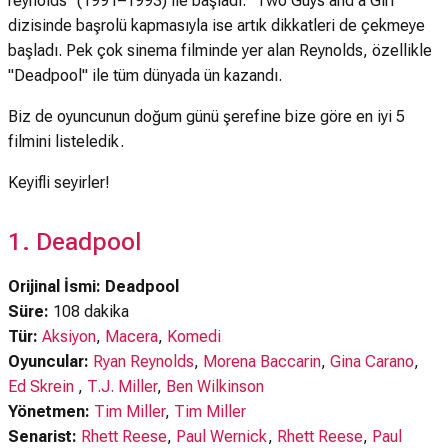
reynolds" (1991–1993) ile başladı. "Two Guys and a Girl"
dizisinde başrolü kapmasıyla ise artık dikkatleri de çekmeye
başladı. Pek çok sinema filminde yer alan Reynolds, özellikle
"Deadpool" ile tüm dünyada ün kazandı.
Biz de oyuncunun doğum günü şerefine bize göre en iyi 5
filmini listeledik.
Keyifli seyirler!
1. Deadpool
Orijinal İsmi: Deadpool
Süre:
108 dakika
Tür:
Aksiyon
,
Macera
,
Komedi
Oyuncular:
Ryan Reynolds
,
Morena Baccarin
,
Gina Carano
,
Ed Skrein
,
T.J. Miller
,
Ben Wilkinson
Yönetmen:
Tim Miller
,
Tim Miller
Senarist:
Rhett Reese
,
Paul Wernick
,
Rhett Reese
,
Paul