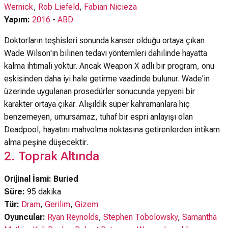
Wernick
,
Rob Liefeld
,
Fabian Nicieza
Yapım:
2016
-
ABD
Doktorların teşhisleri sonunda kanser olduğu ortaya çıkan
Wade Wilson'ın bilinen tedavi yöntemleri dahilinde hayatta
kalma ihtimali yoktur. Ancak Weapon X adlı bir program, onu
eskisinden daha iyi hale getirme vaadinde bulunur. Wade'in
üzerinde uygulanan prosedürler sonucunda yepyeni bir
karakter ortaya çıkar. Alışıldık süper kahramanlara hiç
benzemeyen, umursamaz, tuhaf bir espri anlayışı olan
Deadpool, hayatını mahvolma noktasına getirenlerden intikam
alma peşine düşecektir.
2. Toprak Altında
Orijinal İsmi: Buried
Süre:
95 dakika
Tür:
Dram
,
Gerilim
,
Gizem
Oyuncular:
Ryan Reynolds
,
Stephen Tobolowsky
,
Samantha