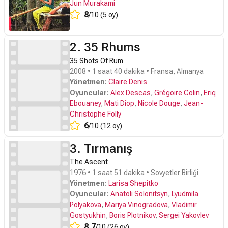
Jun Murakami
8
/10 (5 oy)
2. 35 Rhums
35 Shots Of Rum
2008 • 1 saat 40 dakika • Fransa, Almanya
Yönetmen:
Claire Denis
Oyuncular:
Alex Descas
,
Grégoire Colin
,
Eriq
Ebouaney
,
Mati Diop
,
Nicole Douge
,
Jean-
Christophe Folly
6
/10 (12 oy)
3. Tırmanış
The Ascent
1976 • 1 saat 51 dakika • Sovyetler Birliği
Yönetmen:
Larisa Shepitko
Oyuncular:
Anatoli Solonitsyn
,
Lyudmila
Polyakova
,
Mariya Vinogradova
,
Vladimir
Gostyukhin
,
Boris Plotnikov
,
Sergei Yakovlev
8.7
/10 (26 oy)