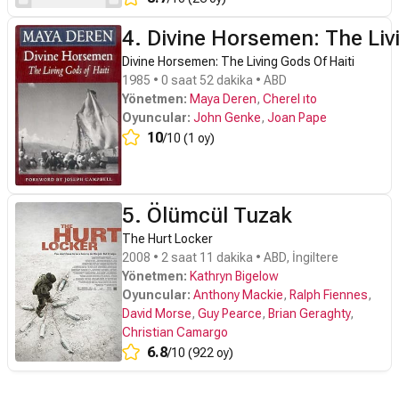
4. Divine Horsemen: The Liv
Divine Horsemen: The Living Gods Of Haiti
1985 • 0 saat 52 dakika • ABD
Yönetmen:
Maya Deren
,
Cherel ıto
Oyuncular:
John Genke
,
Joan Pape
10
/10 (1 oy)
5. Ölümcül Tuzak
The Hurt Locker
2008 • 2 saat 11 dakika • ABD, İngiltere
Yönetmen:
Kathryn Bigelow
Oyuncular:
Anthony Mackie
,
Ralph Fiennes
,
David Morse
,
Guy Pearce
,
Brian Geraghty
,
Christian Camargo
6.8
/10 (922 oy)