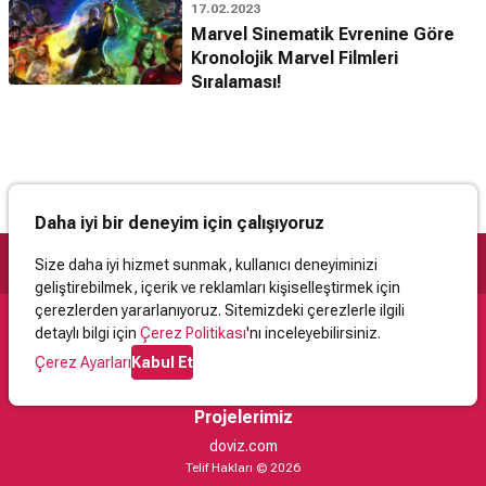
17.02.2023
Marvel Sinematik Evrenine Göre
Kronolojik Marvel Filmleri
Sıralaması!
Daha iyi bir deneyim için çalışıyoruz
Size daha iyi hizmet sunmak, kullanıcı deneyiminizi
geliştirebilmek, içerik ve reklamları kişiselleştirmek için
çerezlerden yararlanıyoruz. Sitemizdeki çerezlerle ilgili
detaylı bilgi için
Çerez Politikası
'nı inceleyebilirsiniz.
Destek
Çerez Ayarları
Kabul Et
İletişim
Yardım
Kullanıcı Sözleşmesi
Çerez Politikası
Kişisel Verilerin Korunması
Yasal Uyarı
Projelerimiz
doviz.com
Telif Hakları © 2026