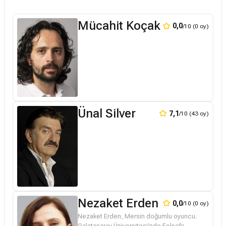
Mücahit Koçak
0,0
/10 (0 oy)
Ünal Silver
7,1
/10 (43 oy)
Nezaket Erden
0,0
/10 (0 oy)
Nezaket Erden, Mersin doğumlu oyuncu.
Galatasaray Üniversitesi'nde Felsefe