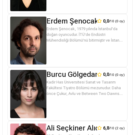
Erdem Şenocak
0,0
/10 (0 oy)
Erdem Şenocak, 1979 yılında İstanbul'da
doğan oyuncudur. İTÜ'de Endüstri
Mühendisliği Bölümü'nü bitirmiştir ve İstanbul
Üniversitesi Dramaturji ve Tiyatro
Eleştirmenliği bölümünde yüksek lisans yap...
Burcu Gölgedar
0,0
/10 (0 oy)
Kadir Has Üniversitesi Sanat ve Tasarım
Fakültesi Tiyatro Bölümü mezunudur. Daha
önce Çukur, Avlu ve Between Two Dawns
dizi filmlerinde yer almıştır.
Ali Seçkiner Alıcı
6,8
/10 (2 oy)