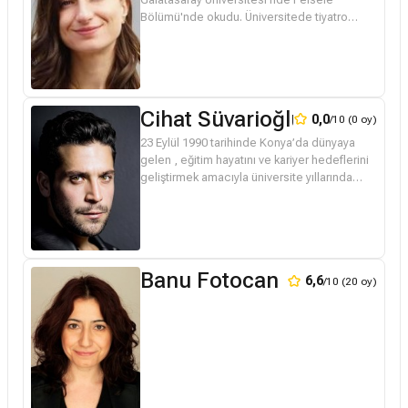
Bölümü'nde okudu. Üniversitede tiyatro
kulübüne giren Erden, bir yandan Akademi
35,5 Sanat Evi’nde burslu olarak eğitim g...
Cihat Süvarioğlu
0,0
/10 (0 oy)
23 Eylül 1990 tarihinde Konya’da dünyaya
gelen , eğitim hayatını ve kariyer hedeflerini
geliştirmek amacıyla üniversite yıllarında
İstanbul’a taşındı. Marmara Üniversitesi
İşletme Bölümü’nden mezun...
Banu Fotocan
6,6
/10 (20 oy)