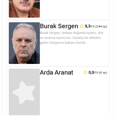
görmüştür. Duygu Akşen Cindoruk ile
evliliğinden iki çocuğu vardır. Son yıllarda...
Burak Sergen
8,3
/10 (244 oy)
Burak Sergen, Ankara doğumlu tiyatro, dizi
ve sinema oyuncusu. Sanatçı bir aileden
gelen Sergen'in babası Semih
Sergen tiyatro sanatçısı, annesi Ümit Sergen
ise tiyatro sanatçısıydı. Kardeşi Toprak...
Arda Aranat
0,0
/10 (0 oy)