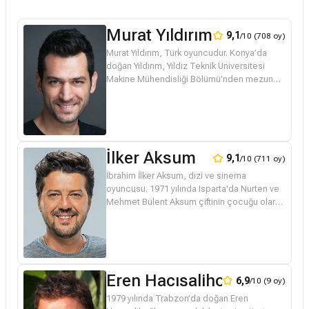
Murat Yıldırım
9,1
/10 (708 oy)
Murat Yıldırım, Türk oyuncudur. Konya’da
doğan Yıldırım, Yıldız Teknik Üniversitesi
Makine Mühendisliği Bölümü’nden mezun
oldu ve tiyatroya ilgi duyarak amatör olarak
sahne çalışmalarına katıldı. T...
İlker Aksum
9,1
/10 (711 oy)
İbrahim İlker Aksum, dizi ve sinema
oyuncusu. 1971 yılında Isparta'da Nurten ve
Mehmet Bülent Aksum çiftinin çocuğu olarak
dünyaya gözlerini açtı. Babası pilot subay
olan Aksum, okula Etimesgut Şek...
Eren Hacısalihoğlu
6,9
/10 (9 oy)
1979 yılında Trabzon’da doğan Eren