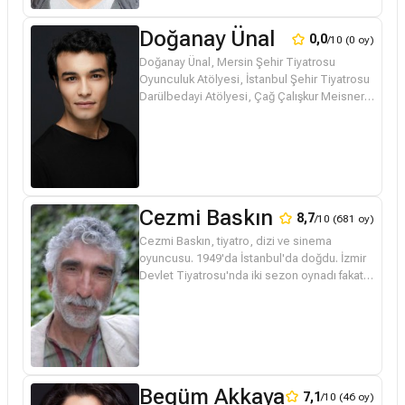
Doğanay Ünal
0,0
/10 (0 oy)
Doğanay Ünal, Mersin Şehir Tiyatrosu
Oyunculuk Atölyesi, İstanbul Şehir Tiyatrosu
Darülbedayi Atölyesi, Çağ Çalışkur Meisner
Tekniği (W) ve Harika Uygur Chubbuck
Tekniği ile oyunculuk eğitimleri al...
Cezmi Baskın
8,7
/10 (681 oy)
Cezmi Baskın, tiyatro, dizi ve sinema
oyuncusu. 1949'da İstanbul'da doğdu. İzmir
Devlet Tiyatrosu'nda iki sezon oynadı fakat
daha sonra tekrar Ankara Sanat Tiyatrosu'na
geri döndü. TRT'de köye yöne...
Begüm Akkaya
7,1
/10 (46 oy)