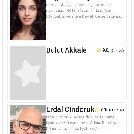
Begüm Akkaya, sinema, tiyatro ve dizi
oyuncusu. 1991'de İstanbul'da doğdu.
İstanbul Üniversitesi Devlet Konservatuvarı
Tiyatro Bölümü'nde okudu. Çeşitli dizilerin
yanında sinema filmlerinde de rol ...
Bulut Akkale
9,0
/10 (4 oy)
Erdal Cindoruk
7,1
/10 (49 oy)
Erdal Cindoruk, Adana doğumlu sinema,
tiyatro ve dizi oyuncudur. Adana Belediyesi
Konservatuvarı'nda tiyatro eğitimi