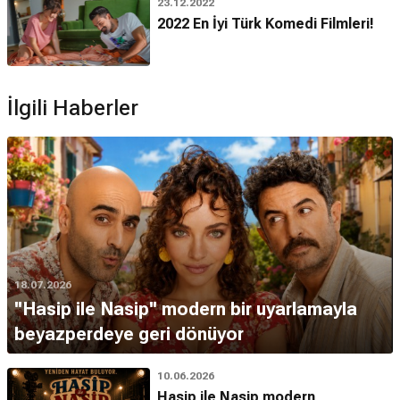
23.12.2022
2022 En İyi Türk Komedi Filmleri!
İlgili Haberler
18.07.2026
''Hasip ile Nasip'' modern bir uyarlamayla
beyazperdeye geri dönüyor
10.06.2026
Hasip ile Nasip modern