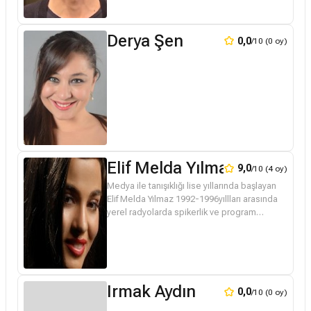
Derya Şen
0,0
/10 (0 oy)
Elif Melda Yılmaz
9,0
/10 (4 oy)
Medya ile tanışıklığı lise yıllarında başlayan
Elif Melda Yılmaz 1992-1996yıllları arasında
yerel radyolarda spikerlik ve program
yapımcılığı,Anadolu Üniversitesi Eğitim
Televizyonunda program s...
Irmak Aydın
0,0
/10 (0 oy)