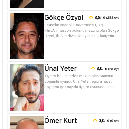
Gökçe Özyol
8,8
/10 (283 oy)
Eskişehir Anadolu Üniversitesi Çizgi
Film/Animasyon bölümü mezunu olan Gökçe
Özyol, İki Aile dizisi ile oyunculuk kariyerine
adım atmıştır. Pek çok sinema ve dizide
oynamıştır. Kötü Kedi Şerafettin...
Ünal Yeter
8,0
/10 (28 oy)
Tiyatro bölümünden mezun olan Samsun
doğumlu oyuncu Ünal Yeter, eğitim hayatı
boyunca çok sayıda tiyatro oyununda sahne
alarak oyunculuk deneyimi kazandı.
Televizyon dünyasına 2007 yılında yayımlan...
Ömer Kurt
0,0
/10 (0 oy)