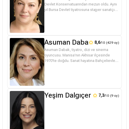
Devlet Konservatuarından mezun oldu. Aynı
yıl Bursa Devlet tiyatrosuna stajyer sanatçı
olarak atandı. 1987 yılında Ankara Devlet
tiyatrosuna tayin edi...
Asuman Dabak
8,6
/10 (429 oy)
Asuman Dabak, tiyatro, dizi ve sinema
oyuncusu. Manisa'nın Akhisar ilçesinde
1970'te doğdu. Sanat hayatına Bahçelievler
Belediye Tiyatrosu'nda başlayan Asuman
Dabak, seslendirme üzerine çalışmalar ...
Yeşim Dalgıçer
7,3
/10 (9 oy)