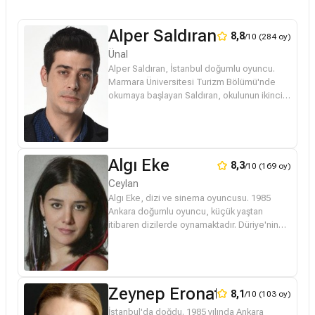
Alper Saldıran
8,8
/10 (284 oy)
Ünal
Alper Saldıran, İstanbul doğumlu oyuncu.
Marmara Üniversitesi Turizm Bölümü'nde
okumaya başlayan Saldıran, okulunun ikinci
yılını bitirirken oyunculuk mesleğine geçiş
yaptı. 2005 yılında Yeditepe Ü...
Algı Eke
8,3
/10 (169 oy)
Ceylan
Algı Eke, dizi ve sinema oyuncusu. 1985
Ankara doğumlu oyuncu, küçük yaştan
itibaren dizilerde oynamaktadır. Düriye'nin
Güğümleri dizisinde Düriye‘nin kızı
ve Yaman‘ın sevgilisi Hayriye rolünde oyn...
Zeynep Eronat
8,1
/10 (103 oy)
İstanbul'da doğdu. 1985 yılında Ankara