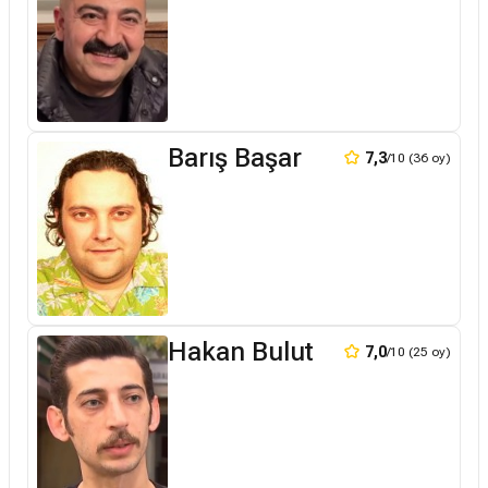
Barış Başar
7,3
/10 (36 oy)
Hakan Bulut
7,0
/10 (25 oy)