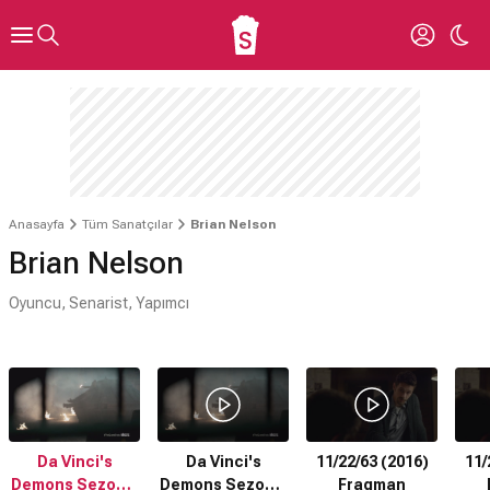
Anasayfa
Tüm Sanatçılar
Brian Nelson
Brian Nelson
Oyuncu, Senarist, Yapımcı
Da Vinci's
Da Vinci's
11/22/63 (2016)
11/
Demons Sezon 3
Demons Sezon 3
Fragman