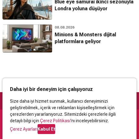
Blue eye samurai ikinci sezonuyla
Londra yoluna düşüyor
08.08.2026
Minions & Monsters dijital
platformlara geliyor
Daha iyi bir deneyim için çalışıyoruz
Size daha iyi hizmet sunmak, kullanıcı deneyiminizi
geliştirebilmek, içerik ve reklamları kişiselleştirmek için
çerezlerden yararlanıyoruz. Sitemizdeki çerezlerle ilgili
detaylı bilgi için
Çerez Politikası
'nı inceleyebilirsiniz.
Destek
Çerez Ayarları
Kabul Et
İletişim
Yardım
Kullanıcı Sözleşmesi
Çerez Politikası
Kişisel Verilerin Korunması
Yasal Uyarı