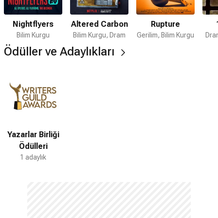
Nightflyers
Altered Carbon
Rupture
Bilim Kurgu
Bilim Kurgu, Dram
Gerilim, Bilim Kurgu
Dram
Ödüller ve Adaylıkları
Yazarlar Birliği
Ödülleri
1 adaylık