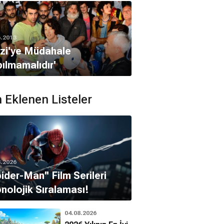
6.2013
zi'ye Müdahale
ılmamalıdır'
 Eklenen Listeler
8.2026
pider-Man'' Film Serileri
nolojik Sıralaması!
04.08.2026