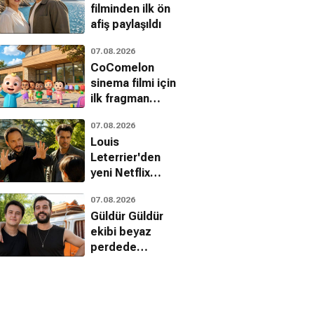
filminden ilk ön
afiş paylaşıldı
07.08.2026
CoComelon
sinema filmi için
ilk fragman
yayınlandı
07.08.2026
Louis
Leterrier'den
yeni Netflix
gerilimi: The Last
07.08.2026
House
Güldür Güldür
ekibi beyaz
perdede
buluşuyor: Ecünni
geliyor