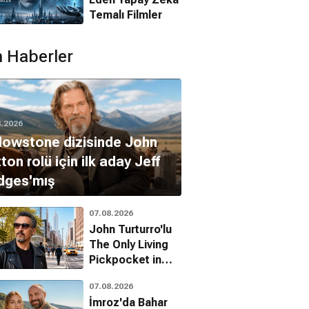
Temalı Filmler
 Haberler
8.2026
lowstone dizisinde John
ton rolü için ilk aday Jeff
dges'mış
07.08.2026
John Turturro'lu
The Only Living
Pickpocket in
New York'tan ilk
07.08.2026
fragman geldi
İmroz'da Bahar