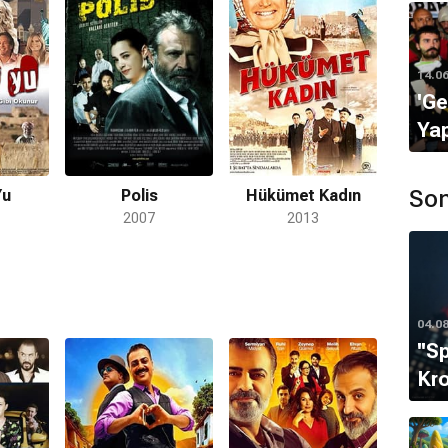
i canlandırdı. Ay Lav Yu'nun arkasından yönetmen ve
ardı. Demet Akbağ'ın başrolünde oynadığı Hükümet
016'da Bir Baba Hindu, 2017'de Ay Lav Yu'nun devamı Ay
tti. 2018'de Tut Yüreğimden Anne filminde başrolü Naz
14.0
'Ge
Yap
Son
Yu
Polis
Hükümet Kadın
2007
2013
04.0
''S
Kro