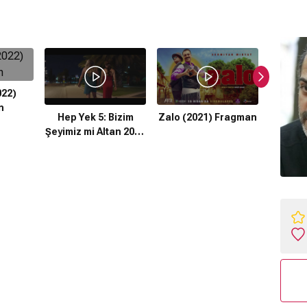
022)
n
Hep Yek 5: Bizim
Zalo (2021) Fragman
ŞEfleri
Şeyimiz mi Altan 2022
F
Fragman