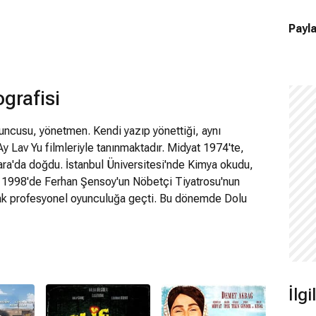
Payla
grafisi
uncusu, yönetmen. Kendi yazıp yönettiği, aynı
Lav Yu filmleriyle tanınmaktadır. Midyat 1974'te,
ara'da doğdu. İstanbul Üniversitesi'nde Kimya okudu,
 1998'de Ferhan Şensoy'un Nöbetçi Tiyatrosu'nun
arak profesyonel oyunculuğa geçti. Bu dönemde Dolu
ı Timon adlı tiyatro oyunlarında rol aldı. 2007 yılında
 oyunu 9 Ay Son Gün'ü yazıp yönetti. Televizyon
ki Arıza Hamza rolüyle kendini tanıttı. Bir yandan
t, ilk olarak Banyo ve Polis gibi filmlerde oyuncu
mini, 2010'da Ay Lav Yu filminde yaşadı. Amerikalı bir
İlg
nen İbrahim'in öyküsünü anlattığı filmin senaryosunu da