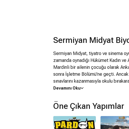
Sermiyan Midyat Biyo
Sermiyan Midyat, tiyatro ve sinema oy
zamanda oynadığı Hükümet Kadın ve Ay 
Mardinli bir ailenin çocuğu olarak Ank
sonra İşletme Bölümü'ne geçti. Ancak
sınavlarını kazanmasıyla okulu bırak
Düşün Boş Konuş, Kabaremajör ve Atinal
Devamını Oku
kurduğu Oyunbozan adlı tiyatronun ilk
izleyicisine Emret Komutanım dizisinde
Öne Çıkan Yapımlar
sinema çalışmalarını da sürdüren Midya
olarak göründü. İlk yönetmenlik deneyi
kadınla evlenip yıllar sonra köyüne dö