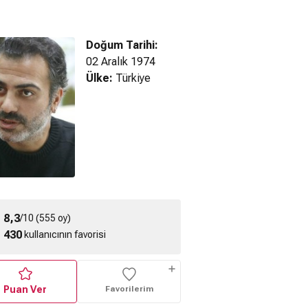
Doğum Tarihi:
02 Aralık 1974
Ülke:
Türkiye
T
n Şefi (2021) -
Ağır Romantik (2020)
Ağır Romantik (2020)
ragman
Fragman
Teaser
8,3
/10 (555 oy)
430
kullanıcının favorisi
Puan Ver
Favorilerim