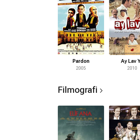
yazıp aynı zamanda İbrahim karakterin
senarist kimliğini daha fazla öne çık
Kadın filmlerini yine yazıp yönetti. 2
Lav Yu Tuu filmlerini yine yazıp yöne
Elmas'la paylaştı.
Pardon
Ay Lav 
2005
2010
Filmografi