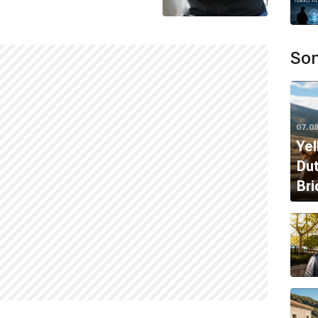
Son
07.0
Yel
Dut
Bri