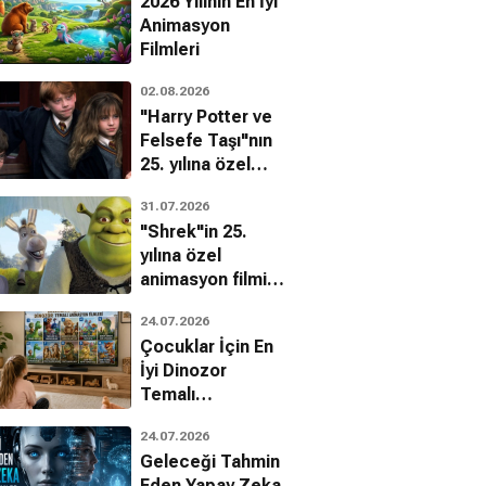
2026 Yılının En İyi
Animasyon
Filmleri
02.08.2026
"Harry Potter ve
Felsefe Taşı"nın
25. yılına özel
filmin
31.07.2026
bilinmeyenleri!
"Shrek"in 25.
yılına özel
animasyon filmin
bilinmeyenleri!
24.07.2026
Çocuklar İçin En
İyi Dinozor
Temalı
Animasyon
24.07.2026
Filmleri
Geleceği Tahmin
Eden Yapay Zeka