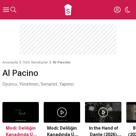
Anasayfa
Tüm Sanatçılar
Al Pacino
Al Pacino
Oyuncu, Yönetmen, Senarist, Yapımcı
Modi: Deliliğin
Modi: Deliliğin
In the Hand of
B
Kanadında Üç
Kanadında Üç
Dante (2026)
(20