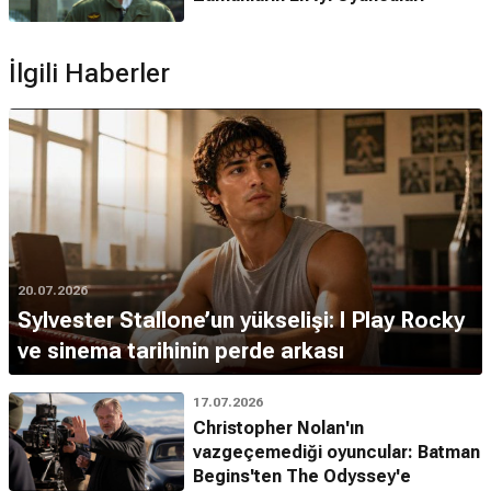
Baba
,
Serpico
,
Köpeklerin Günü
,
Dick Tracy
ve
The
Irishman
gibi birçok filmle
Oscar
ve
Altın Küre
adaylıkları
İlgili Haberler
elde etmiştir.
*Bu alandaki içerikler genel bilgi vermek amacıyla sunulur. Doğruluğu ve
güncelliği garanti edilmemektedir. (29.06.2026)
20.07.2026
Sylvester Stallone’un yükselişi: I Play Rocky
ve sinema tarihinin perde arkası
17.07.2026
Christopher Nolan'ın
vazgeçemediği oyuncular: Batman
Begins'ten The Odyssey'e