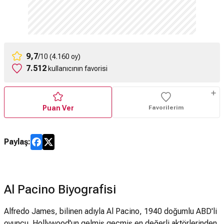
9,7
/10 (4.160 oy)
7.512
kullanıcının favorisi
Puan Ver
Favorilerim
Paylaş:
Al Pacino Biyografisi
Alfredo James, bilinen adıyla Al Pacino, 1940 doğumlu ABD'li
oyuncu. Hollywood'un gelmiş geçmiş en değerli aktörlerinden