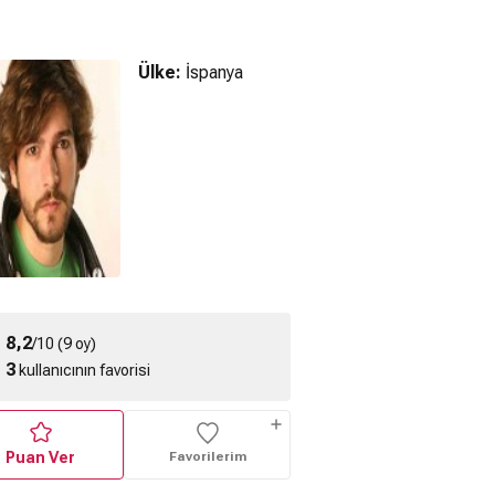
Ülke:
İspanya
Dracula 3D (2012)
fragmanı
gnosia
Painless :Insensibles
8,2
/10 (9 oy)
3
kullanıcının favorisi
Puan Ver
Favorilerim