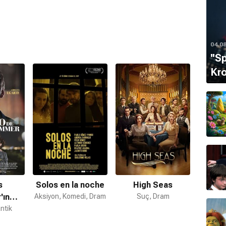
04.0
''S
Kro
s
Solos en la noche
High Seas
'ın
Aksiyon, Komedi, Dram
Suç, Dram
ntik
ği