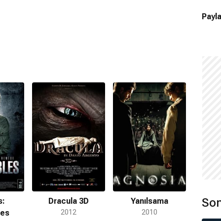
Payla
Son
s:
Dracula 3D
Yanılsama
les
2012
2010