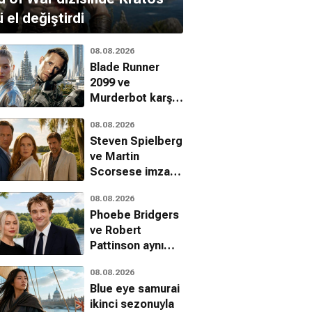
ü el değiştirdi
08.08.2026
Blade Runner
2099 ve
Murderbot karşı
karşıya: İki farklı
08.08.2026
siberpunk
Steven Spielberg
vizyonu
ve Martin
Scorsese imzalı
Cape Fear dizisi
08.08.2026
Apple TV
Phoebe Bridgers
platformunda
ve Robert
Pattinson aynı
projede
08.08.2026
buluşuyor
Blue eye samurai
ikinci sezonuyla