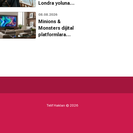
Londra yoluna
düşüyor
08.08.2026
Minions &
Monsters dijital
platformlara
geliyor
Telif Hakları © 2026