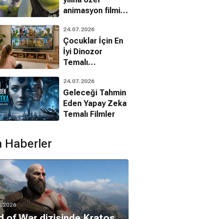
animasyon filmin
bilinmeyenleri!
24.07.2026
Çocuklar İçin En
İyi Dinozor
Temalı
Animasyon
24.07.2026
Filmleri
Geleceği Tahmin
Eden Yapay Zeka
Temalı Filmler
 Haberler
8.2026
 of War dizisinde Kratos