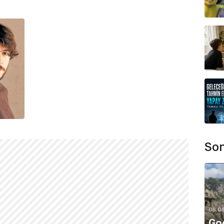
Son
08.0
God