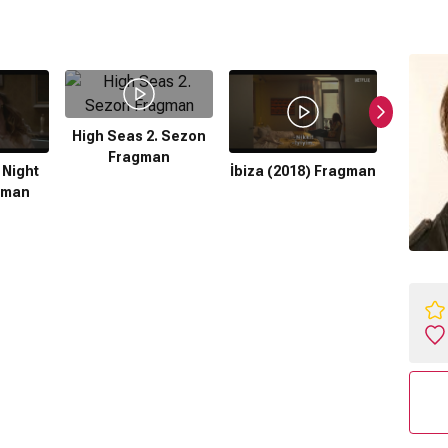
High Seas 2. Sezon
Fragman
 Night
İbiza (2018) Fragman
A
gman