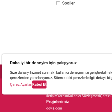
Spoiler
Daha iyi bir deneyim için çalışıyoruz
Size daha iyi hizmet sunmak, kullanıcı deneyiminizi geliştirebilmek, 
çerezlerden yararlanıyoruz. Sitemizdeki çerezlerle ilgili detaylı bilg
Çerez Ayarları
Kabul Et
Destek
İletişim
Yardım
Kullanıcı Sözleşmesi
Çerez P
Projelerimiz
doviz.com