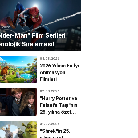
8.2026
pider-Man'' Film Serileri
nolojik Sıralaması!
04.08.2026
2026 Yılının En İyi
Animasyon
Filmleri
02.08.2026
"Harry Potter ve
Felsefe Taşı"nın
25. yılına özel
filmin
31.07.2026
bilinmeyenleri!
"Shrek"in 25.
yılına özel