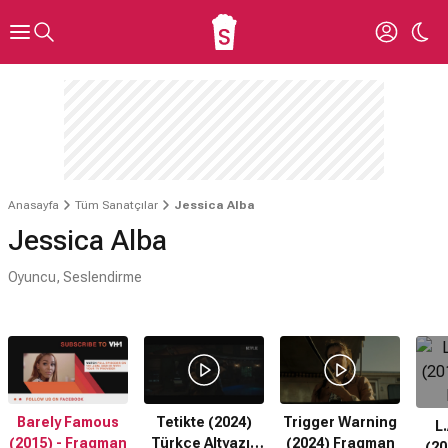
Anasayfa
Tüm Sanatçılar
Jessica Alba
Jessica Alba
Oyuncu, Seslendirme
Barely Famous
Tetikte (2024)
Trigger Warning
L.
(2015) - Fragman
Türkçe Altyazılı
(2024) Fragman
(20