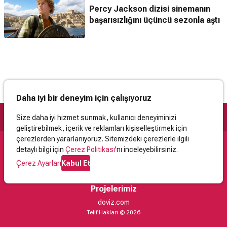
Percy Jackson dizisi sinemanın
başarısızlığını üçüncü sezonla aştı
Daha iyi bir deneyim için çalışıyoruz
Size daha iyi hizmet sunmak, kullanıcı deneyiminizi
geliştirebilmek, içerik ve reklamları kişiselleştirmek için
çerezlerden yararlanıyoruz. Sitemizdeki çerezlerle ilgili
detaylı bilgi için
Çerez Politikası
'nı inceleyebilirsiniz.
Destek
Çerez Ayarları
Kabul Et
İletişim
Yardım
Kullanıcı Sözleşmesi
Çerez Politikası
Kişisel Verilerin Korunması
Yasal Uyarı
Projelerimiz
doviz.com
Telif Hakları © 2026