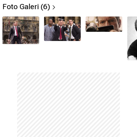
Amerikalı bir
oyuncu
ve
yönetmendir
.
Foto Galeri (6)
Dennis Quaid nereli?
Houston, Texas, ABD
doğumludur.
Dennis Quaid evli mi?
Evet,
2020
yılından beri
Laura Savoie
ile evlidir.
Dennis Quaid'in eşi kim?
Güncel eşi
Laura Savoie
olup; geçmişte
P. J. Soles
,
Meg
Ryan
ve
Kimberly Buffington
ile evlilikler yapmıştır.
Dennis Quaid'in çocuğu var mı?
Evet,
Jack Henry Quaid
adında bir oğlu ile
Zoe Grace
ve
Thomas Boone
adlarında ikizleri olmak üzere toplam
3
çocuğu vardır.
Dennis Quaid aslen nereli?
Aslen
Houston, Texas, ABD
lidir.
Dennis William Quaid'in annesi kim?