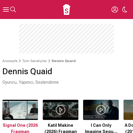
Anasayfa
Tüm Sanatçılar
Dennis Quaid
Dennis Quaid
Oyuncu, Yapımcı, Seslendirme
Signal One (2026
Katil Makine
I Can Only
A D
Fragman
(2026) Fragman
Imagine Sequel
(20