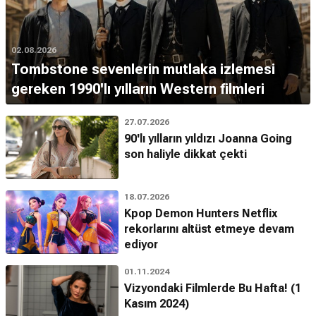
Dennis Quaid'in ilk filmi hangisi?
Sinema kariyerine
1975
yapımı
Crazy Mama
filmiyle
başlamıştır.
02.08.2026
Tombstone sevenlerin mutlaka izlemesi
Kaç yıldır sektörde?
1975
yılından günümüze yaklaşık
49
yıldır sektördedir.
gereken 1990'lı yılların Western filmleri
Dennis Quaid hangi ödülleri aldı?
27.07.2026
Valladolid Uluslararası Film Festivali
,
Bağımsız Ruh
90'lı yılların yıldızı Joanna Going
Ödülleri
,
New York Film Eleştirmenleri Topluluğu
ve
son haliyle dikkat çekti
Chicago Sinema Eleştirmenleri Derneği
ödüllerini
kazanmıştır.
18.07.2026
Hangi ödüle aday oldu?
Kpop Demon Hunters Netflix
Altın Küre
,
Primetime Emmy
,
Saturn
ve
Ekran Oyuncuları
rekorlarını altüst etmeye devam
Derneği Ödülleri
gibi prestijli ödüllere aday gösterilmiştir.
ediyor
*Bu alandaki içerikler genel bilgi vermek amacıyla sunulur. Doğruluğu ve
01.11.2024
güncelliği garanti edilmemektedir. (16.04.2026)
Vizyondaki Filmlerde Bu Hafta! (1
Kasım 2024)