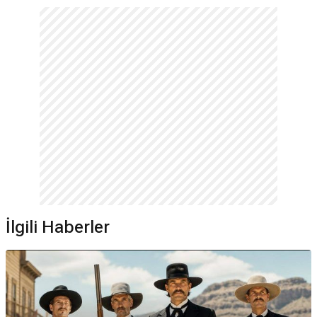
Dennis William Quaid hangi filmlerde oynadı?
Great Balls of Fire!
,
Yarından Sonra
,
Ejder Yürek
,
Frekans
,
Trafik
,
Anka'nın Uyanışı
ve
Cevher
gibi yapımlarda
rol almıştır.
Dennis Quaid son projesi ne?
2024
yılında vizyona giren
Cevher (The Substance)
ve
Reagan
filmleridir.
Yeni projesi ne?
Gelecek projeleri arasında
2025
yapımı
Perişan (Savage)
ve
2026
yapımı
Katil Makine (War Machine)
bulunmaktadır.
İlgili Haberler
Kaç yaşında oyunculuğa başladı?
Etkin yıllarının başladığı
1975
yılında
21
yaşındaydı.
Dennis Quaid'in ilk dizisi hangisi?
Televizyondaki ilk görünümü
1977
yapımı
Baretta
dizisidir.