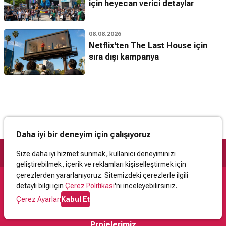
için heyecan verici detaylar
08.08.2026
Netflix'ten The Last House için
sıra dışı kampanya
Daha iyi bir deneyim için çalışıyoruz
Size daha iyi hizmet sunmak, kullanıcı deneyiminizi
geliştirebilmek, içerik ve reklamları kişiselleştirmek için
çerezlerden yararlanıyoruz. Sitemizdeki çerezlerle ilgili
detaylı bilgi için
Çerez Politikası
'nı inceleyebilirsiniz.
Destek
Çerez Ayarları
Kabul Et
İletişim
Yardım
Kullanıcı Sözleşmesi
Çerez Politikası
Kişisel Verilerin Korunması
Yasal Uyarı
Projelerimiz