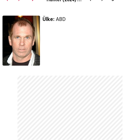
Altyazılı Fragman
Fragman
Ülke:
ABD