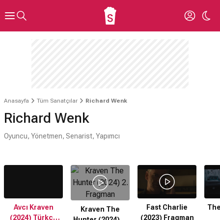
Anasayfa
Tüm Sanatçılar
Richard Wenk
Richard Wenk
Oyuncu, Yönetmen, Senarist, Yapımcı
Avcı Kraven
Fast Charlie
The
Kraven The
(2024) Türkçe
(2023) Fragman
Hunter (2024) 2.