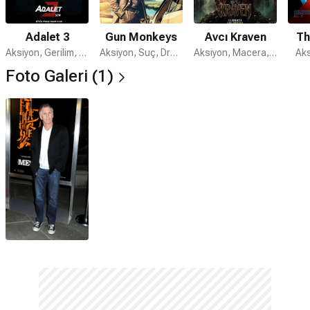
Adalet 3
Gun Monkeys
Avcı Kraven
Th
Aksiyon, Gerilim, Suç
Aksiyon, Suç, Dram
Aksiyon, Macera, Gerilim
Aks
Foto Galeri (1)