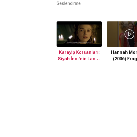
Seslendirme
Karayip Korsanları:
Hannah Mo
Siyah İnci'nin Laneti
(2006) Fra
(2003) Türkçe
Altyazılı Fragman