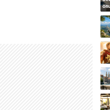
onu
la sunulur. Doğruluğu ve güncelliği garanti edilmemektedir.