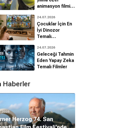
animasyon filmin
bilinmeyenleri!
24.07.2026
Çocuklar İçin En
İyi Dinozor
Temalı
Animasyon
24.07.2026
Filmleri
Geleceği Tahmin
Eden Yapay Zeka
Temalı Filmler
 Haberler
8.2026
ner Herzog 74. San
astian Film Festivali'nde