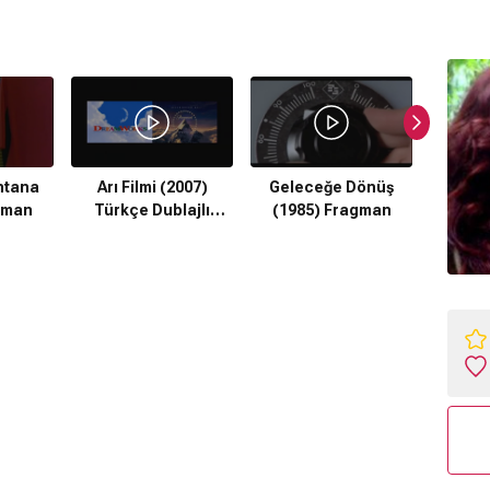
ntana
Arı Filmi (2007)
Geleceğe Dönüş
Ala
gman
Türkçe Dublajlı
(1985) Fragman
Efsan
Fragman
(20
Altya