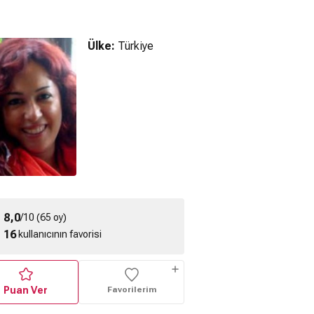
Ülke:
Türkiye
cakaranlık
Ters Yüz 2 (2024)
Inside Out 2 (2024) 2.
esi: Tutulma
Türkçe Dublaj 2.
Fragman
10) Türkçe
Fragman
zılı Fragman
8,0
/10 (65 oy)
16
kullanıcının favorisi
Puan Ver
Favorilerim