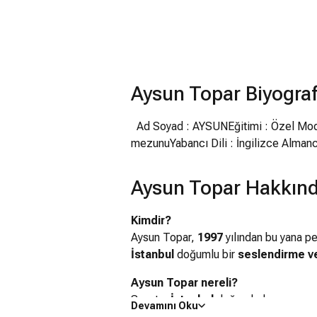
Aysun Topar Biyograf
Ad Soyad : AYSUNEğitimi : Özel Moda 
mezunuYabancı Dili : İngilizce Alman
Aysun Topar Hakkınd
Kimdir?
Aysun Topar,
1997
yılından bu yana p
İstanbul
doğumlu bir
seslendirme ve
Aysun Topar nereli?
Sanatçı
İstanbul
doğumludur.
Devamını Oku