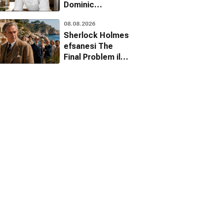
Dominic
Sessa'ya şaşırtan
08.08.2026
tavsiye:
Sherlock Holmes
Hazırlanma
efsanesi The
Final Problem ile
Netflix'e geri
dönüyor