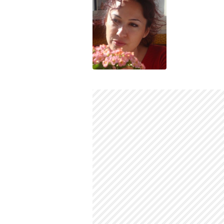
*Bu alandaki içerikler genel bilgi vermek amacıy
(15.04.2026)