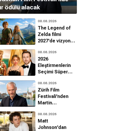
r ödülü alacak
08.08.2026
The Legend of
Zelda filmi
2027'de vizyona
giriyor
08.08.2026
2026
Eleştirmenlerin
Seçimi Süper
Ödülleri
08.08.2026
sahiplerini buldu
Zürih Film
Festivali'nden
Martin
McDonagh'a onur
08.08.2026
ödülü
Matt
Johnson'dan