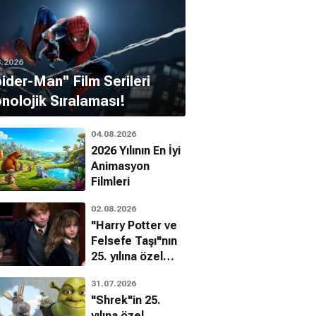
8.2026
pider-Man'' Film Serileri
nolojik Sıralaması!
04.08.2026
2026 Yılının En İyi
Animasyon
Filmleri
02.08.2026
"Harry Potter ve
Felsefe Taşı"nın
25. yılına özel
filmin
31.07.2026
bilinmeyenleri!
"Shrek"in 25.
yılına özel