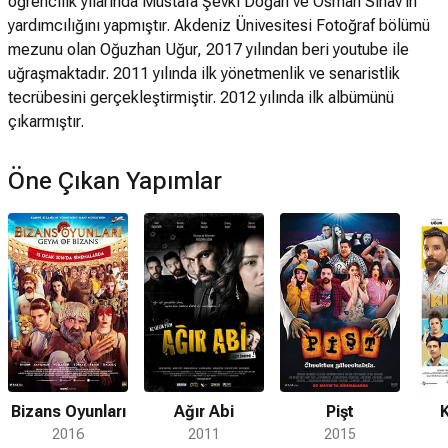
öğrencilik yılarında Mustafa Şevki Doğan ve Osman Sınav'ın
yardımcılığını yapmıştır. Akdeniz Ünivesitesi Fotoğraf bölümü
mezunu olan Oğuzhan Uğur, 2017 yılından beri youtube ile
uğraşmaktadır. 2011 yılında ilk yönetmenlik ve senaristlik
tecrübesini gerçekleştirmiştir. 2012 yılında ilk albümünü
çıkarmıştır.
Öne Çıkan Yapımlar
Bizans Oyunları
Ağır Abi
Pişt
K
2016
2011
2015