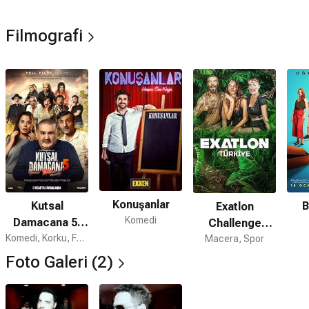
Filmografi
Konuşanlar
Kutsal
B
Exatlon
Komedi
Damacana 5:
Challenge
Zombi
Komedi, Korku, Fantastik
Macera, Spor
Türkiye
Foto Galeri (2)