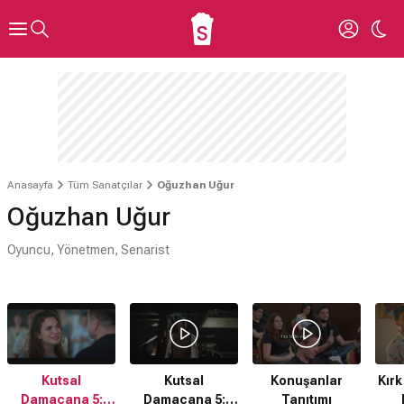
Anasayfa
Tüm Sanatçılar
Oğuzhan Uğur
Oğuzhan Uğur
Oyuncu, Yönetmen, Senarist
Kutsal
Kutsal
Konuşanlar
Kırk
Damacana 5:
Damacana 5:
Tanıtımı