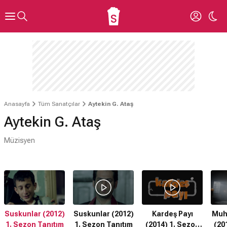
Anasayfa
Tüm Sanatçılar
Aytekin G. Ataş
Aytekin G. Ataş
Müzisyen
Suskunlar (2012)
Suskunlar (2012)
Kardeş Payı
Muh
1. Sezon Tanıtım
1. Sezon Tanıtım
(2014) 1. Sezon
(20