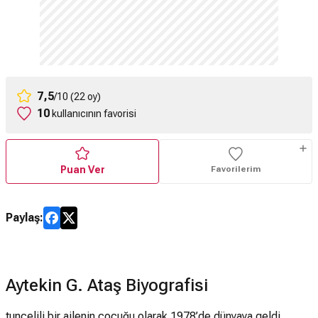
7,5
/10 (22 oy)
10
kullanıcının favorisi
Puan Ver
Favorilerim
Paylaş:
Aytekin G. Ataş Biyografisi
tuncelili bir ailenin çocuğu olarak 1978’de dünyaya geldi.