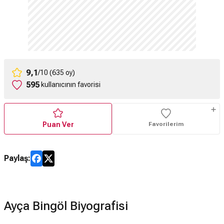
9,1
/10 (635 oy)
595
kullanıcının favorisi
Puan Ver
Favorilerim
Paylaş:
Ayça Bingöl Biyografisi