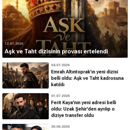
*Bu alandaki içerikler genel bilgi vermek amacıyla sunulur. Doğruluğu ve
güncelliği garanti edilmemektedir. (4.07.2026)
12.07.2026
Aşk ve Taht dizisinin provası ertelendi
04.07.2026
Emrah Altıntoprak'ın yeni dizisi
belli oldu: Aşk ve Taht kadrosuna
katıldı
01.07.2026
Ferit Kaya'nın yeni adresi belli
oldu: Uzak Şehir'den ayrılıp o
diziye transfer oldu
30.06.2026