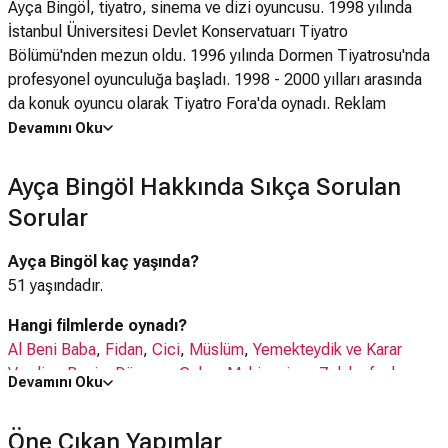
Ayça Bingöl, tiyatro, sinema ve dizi oyuncusu. 1998 yılında
İstanbul Üniversitesi Devlet Konservatuarı Tiyatro
Bölümü'nden mezun oldu. 1996 yılında Dormen Tiyatrosu'nda
profesyonel oyunculuğa başladı. 1998 - 2000 yılları arasında
da konuk oyuncu olarak Tiyatro Fora'da oynadı. Reklam
filmleri, sinema ve dizilerde oynadı, seslendirme sanatçılığı
Devamını Oku
yaptı. Yeditepe Oyuncuları kadrosunda bulundu. 2007/2008
sezonunda Bana Bir Picasso gerek adlı oyun ile Duru
Ayça Bingöl Hakkında Sıkça Sorulan
Tiyatro'ya katılmıştır. 2001'de Ali Gökmen Altuğ ile evlenen
Sorular
Bingöl'ün 2016 doğumlu Leyla ve Aylin adlarında ikiz kız
çocukları dünyaya gelmiştir.
Ayça Bingöl kaç yaşında?
51 yaşındadır.
Hangi filmlerde oynadı?
Al Beni Baba
,
Fidan
,
Cici
,
Müslüm
,
Yemekteydik ve Karar
Verdim
,
Benim Dünyam
,
Çehov Makinesi
,
ve 7 daha fazlası
Devamını Oku
Hangi dizilerde oynadı?
Öne Çıkan Yapımlar
Piyasa
,
Kirli Sepeti
,
Yürek Çıkmazı
,
Kardeş Çocukları Sezon