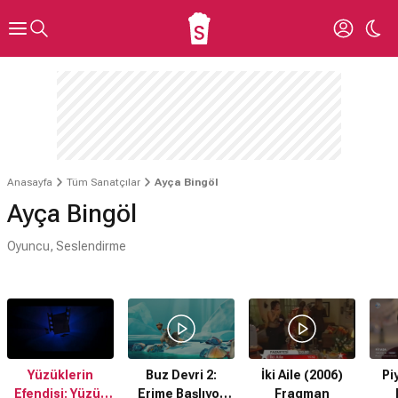
Anasayfa
Tüm Sanatçılar
Ayça Bingöl
Ayça Bingöl
Oyuncu, Seslendirme
Yüzüklerin
Buz Devri 2:
İki Aile (2006)
Pi
Efendisi: Yüzük
Erime Başlıyor
Fragman