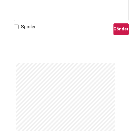
Öyle Bir Geçer Zaman ki
,
Benim Adım Gültepe
,
Babam ve
Ailesi
,
Kardeş Çocukları
,
Yürek Çıkmazı
ve
Kırmızı Oda
gibi pek çok dizide rol almıştır.
Spoiler
Gönder
Hangi filmlerde oynadı?
Bingöl;
Müslüm
,
Benim Dünyam
,
Ay Büyürken Uyuyamam
,
Cici
ve
Sonsuz
gibi sinema filmlerinde oynamıştır.
Hangi dizide oynuyor?
Sanatçı TRT ekranlarında yayınlanan
Yürek Çıkmazı
dizisinde
rol almıştır.
Ayça Bingöl hangi projeyle ünlü oldu?
2010 yılında yayınlanmaya başlayan
Öyle Bir Geçer Zaman ki
dizisiyle geniş kitlelerce tanınmıştır.
Kaç yaşında oyunculuğa başladı?
Profesyonel tiyatro oyunculuğuna
21
yaşında başlamıştır.
İlk dizisi hangisi?