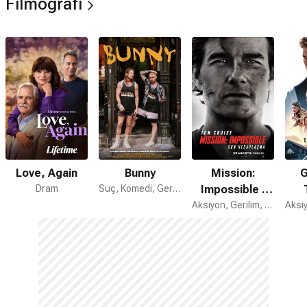
Filmografi
Love, Again
Bunny
Mission:
G
Dram
Suç, Komedi, Gerilim
Impossible -
Son
Aksiyon, Gerilim, Macera
Hesaplaşma
He
Bi