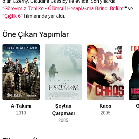
olan Czerny, Claudine Cassidy ile evlidir. Son yıllarda
"
Görevimiz Tehlike - Ölümcül Hesaplaşma Birinci Bölüm
"" ve
"
Çığlık 6
" filmlerinde yer aldı.
Öne Çıkan Yapımlar
A-Takımı
Şeytan
Kaos
G
2010
Çarpması
2005
2005