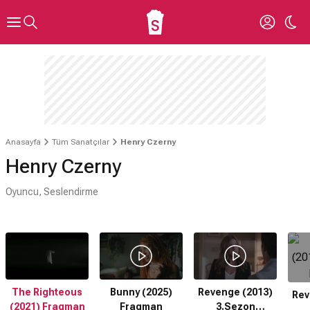
Anasayfa
Tüm Sanatçılar
Henry Czerny
Henry Czerny
Oyuncu, Seslendirme
The Righteous
Bunny (2025)
Revenge (2013)
Rev
(2021) Fragman
Fragman
3.Sezon