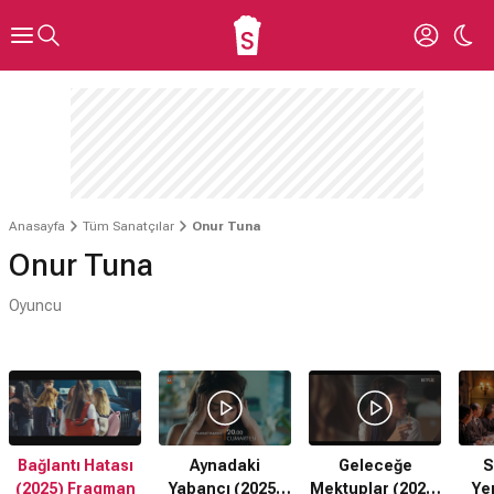
Anasayfa
Tüm Sanatçılar
Onur Tuna
Onur Tuna
Oyuncu
Bağlantı Hatası
Aynadaki
Geleceğe
S
(2025) Fragman
Yabancı (2025)
Mektuplar (2025)
Ye