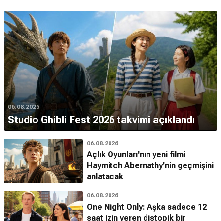
06.08.2026
Studio Ghibli Fest 2026 takvimi açıklandı
06.08.2026
Açlık Oyunları'nın yeni filmi
Haymitch Abernathy’nin geçmişini
anlatacak
06.08.2026
One Night Only: Aşka sadece 12
saat izin veren distopik bir