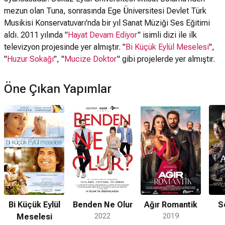
mezun olan Tuna, sonrasında Ege Üniversitesi Devlet Türk
Musikisi Konservatuvarı'nda bir yıl Sanat Müziği Ses Eğitimi
aldı. 2011 yılında "
Hayat Devam Ediyor
" isimli dizi ile ilk
televizyon projesinde yer almıştır. "
Bi Küçük Eylül Meselesi
",
"
Huzur Sokağı
", "
Mucize Doktor
" gibi projelerde yer almıştır.
Öne Çıkan Yapımlar
Bi Küçük Eylül
Benden Ne Olur
Ağır Romantik
S
Meselesi
2022
2019