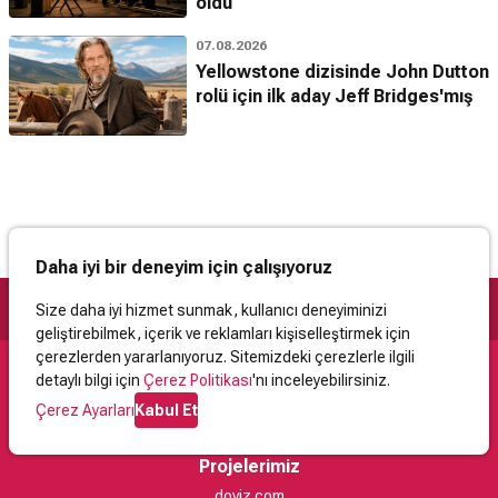
oldu
07.08.2026
Yellowstone dizisinde John Dutton
rolü için ilk aday Jeff Bridges'mış
Daha iyi bir deneyim için çalışıyoruz
Size daha iyi hizmet sunmak, kullanıcı deneyiminizi
geliştirebilmek, içerik ve reklamları kişiselleştirmek için
çerezlerden yararlanıyoruz. Sitemizdeki çerezlerle ilgili
detaylı bilgi için
Çerez Politikası
'nı inceleyebilirsiniz.
Destek
Çerez Ayarları
Kabul Et
İletişim
Yardım
Kullanıcı Sözleşmesi
Çerez Politikası
Kişisel Verilerin Korunması
Yasal Uyarı
Projelerimiz
doviz.com