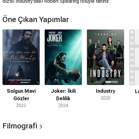
dizisi Industry'deki Robert Spearing rolüyle tanınır.
Öne Çıkan Yapımlar
Solgun Mavi
Joker: İkili
Industry
L
Gözler
Delilik
2020
2022
2024
Filmografi