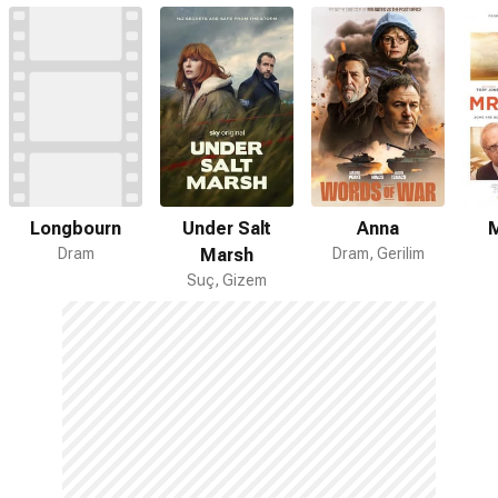
Under Salt
Anna
M
Longbourn
Marsh
Dram, Gerilim
Dram
Suç, Gizem