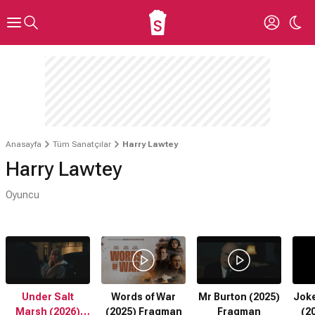
Anasayfa
Tüm Sanatçılar
Harry Lawtey
Harry Lawtey
Oyuncu
Under Salt
Words of War
Mr Burton (2025)
Joker
Marsh (2026)
(2025) Fragman
Fragman
(2