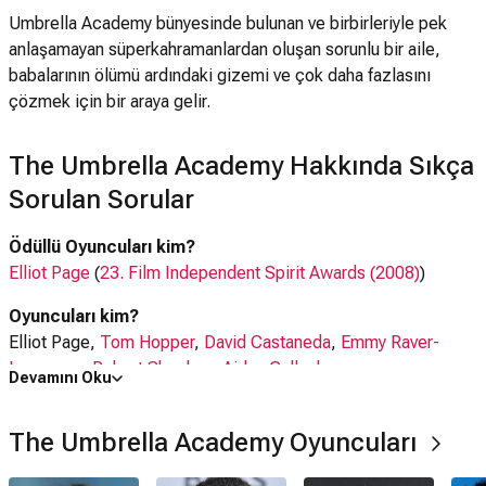
Umbrella Academy bünyesinde bulunan ve birbirleriyle pek
anlaşamayan süperkahramanlardan oluşan sorunlu bir aile,
babalarının ölümü ardındaki gizemi ve çok daha fazlasını
çözmek için bir araya gelir.
The Umbrella Academy Hakkında Sıkça
Sorulan Sorular
Ödüllü Oyuncuları kim?
Elliot Page
(
23. Film Independent Spirit Awards (2008)
)
Oyuncuları kim?
Elliot Page,
Tom Hopper
,
David Castaneda
,
Emmy Raver-
Lampman
,
Robert Sheehan
,
Aidan Gallagher
Devamını Oku
Ne zaman çıktı?
The Umbrella Academy Oyuncuları
15 Şubat 2019
The Umbrella Academy dizisi nerede çekildi?