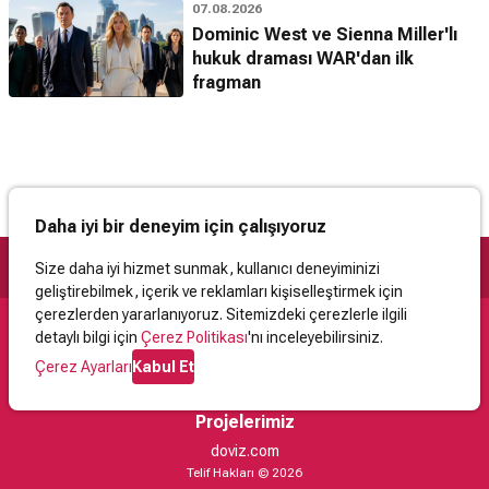
07.08.2026
Dominic West ve Sienna Miller'lı
hukuk draması WAR'dan ilk
fragman
Daha iyi bir deneyim için çalışıyoruz
Size daha iyi hizmet sunmak, kullanıcı deneyiminizi
geliştirebilmek, içerik ve reklamları kişiselleştirmek için
çerezlerden yararlanıyoruz. Sitemizdeki çerezlerle ilgili
detaylı bilgi için
Çerez Politikası
'nı inceleyebilirsiniz.
Destek
Çerez Ayarları
Kabul Et
İletişim
Yardım
Kullanıcı Sözleşmesi
Çerez Politikası
Kişisel Verilerin Korunması
Yasal Uyarı
Projelerimiz
doviz.com
Telif Hakları © 2026