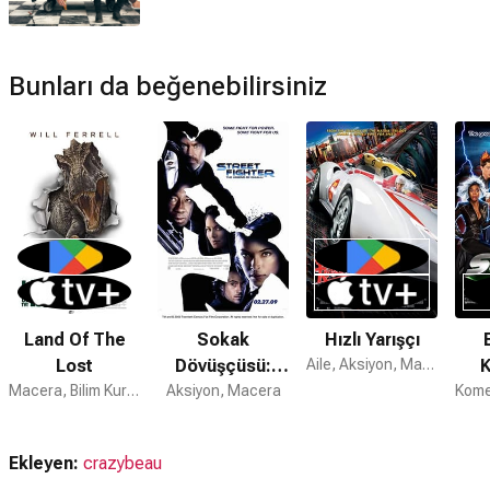
The Umbrella Academy devam filmi var mı?
Hayır. The Umbrella Academy için devam dizisi
bulunmamaktadır.
Bunları da beğenebilirsiniz
Land Of The
Sokak
Hızlı Yarışçı
Lost
Dövüşçüsü:
Aile, Aksiyon, Macera
K
Macera, Bilim Kurgu, Komedi
Aksiyon, Macera
Chun-Li
Efsanesi
Ekleyen:
crazybeau