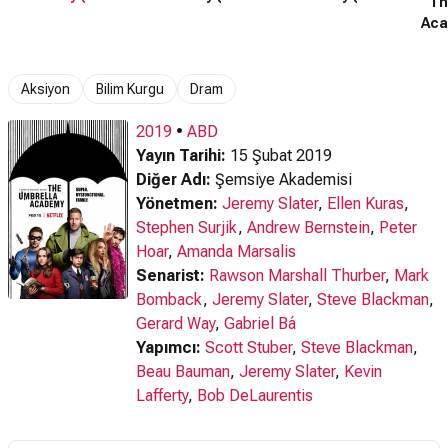
Th
3. Sezon Türkçe
4. Sezon Türkçe
2. Sezon
Aca
Altyazılı Fragman
Altyazılı Fragman
Fragman
Hab
Aksiyon
Bilim Kurgu
Dram
2019
•
ABD
Yayın Tarihi:
15 Şubat 2019
Diğer Adı:
Şemsiye Akademisi
Yönetmen:
Jeremy Slater
,
Ellen Kuras
,
Stephen Surjik
,
Andrew Bernstein
,
Peter
Hoar
,
Amanda Marsalis
Senarist:
Rawson Marshall Thurber
,
Mark
Bomback
,
Jeremy Slater
,
Steve Blackman
,
Gerard Way
,
Gabriel Bá
Yapımcı:
Scott Stuber
,
Steve Blackman
,
Beau Bauman
,
Jeremy Slater
,
Kevin
Lafferty
,
Bob DeLaurentis