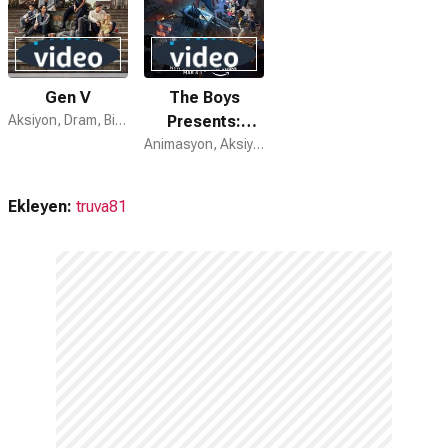
Gen V
The Boys
Aksiyon, Dram, Bilim Kurgu
Presents:
Diabolical
Animasyon, Aksiyon
Ekleyen:
truva81