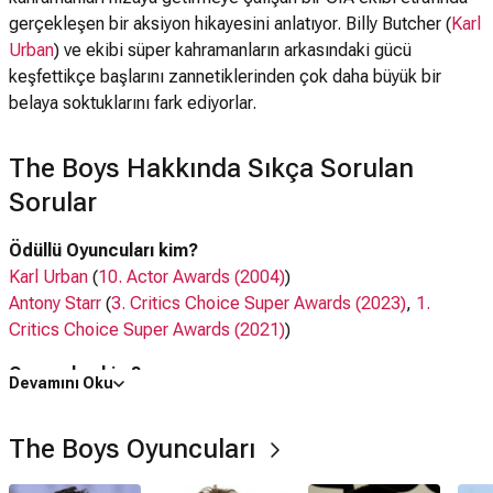
gerçekleşen bir aksiyon hikayesini anlatıyor. Billy Butcher (
Karl
Urban
) ve ekibi süper kahramanların arkasındaki gücü
keşfettikçe başlarını zannetiklerinden çok daha büyük bir
belaya soktuklarını fark ediyorlar.
The Boys Hakkında Sıkça Sorulan
Sorular
Ödüllü Oyuncuları kim?
Karl Urban
(
10. Actor Awards (2004)
)
Antony Starr
(
3. Critics Choice Super Awards (2023)
,
1.
Critics Choice Super Awards (2021)
)
Oyuncuları kim?
Devamını Oku
Karl Urban,
Jack Quaid
, Antony Starr,
Erin Moriarty
,
Dominique
McElligott
,
Jessie Usher
The Boys Oyuncuları
Ne zaman çıktı?