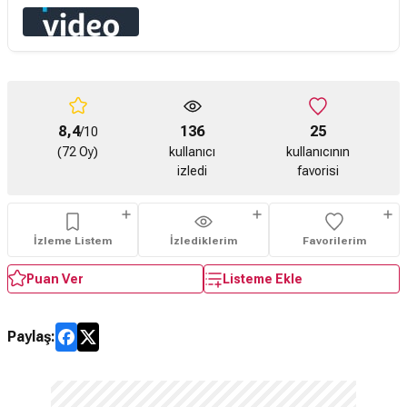
8,4
136
25
/10
(72 Oy)
kullanıcı
kullanıcının
izledi
favorisi
İzleme Listem
İzlediklerim
Favorilerim
Puan Ver
Listeme Ekle
Paylaş: