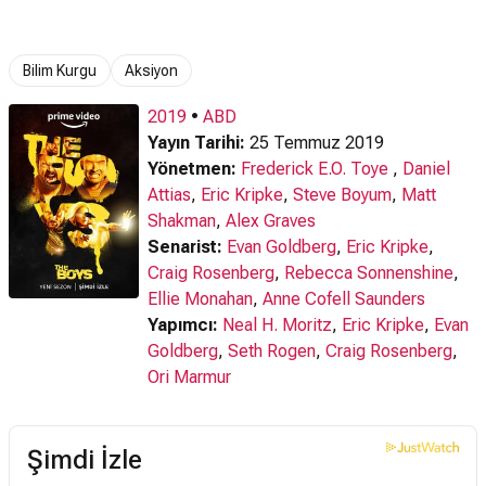
Fragman
Fragmanı
Fragman
Bilim Kurgu
Aksiyon
2019
•
ABD
Yayın Tarihi:
25 Temmuz 2019
Yönetmen:
Frederick E.O. Toye
,
Daniel
Attias
,
Eric Kripke
,
Steve Boyum
,
Matt
Shakman
,
Alex Graves
Senarist:
Evan Goldberg
,
Eric Kripke
,
Craig Rosenberg
,
Rebecca Sonnenshine
,
Ellie Monahan
,
Anne Cofell Saunders
Yapımcı:
Neal H. Moritz
,
Eric Kripke
,
Evan
Goldberg
,
Seth Rogen
,
Craig Rosenberg
,
Ori Marmur
Şimdi İzle