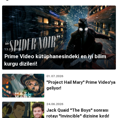
13.07.2026
Prime Video kütüphanesindeki en iyi bilim
kurgu dizileri!
01.07.2026
''Project Hail Mary'' Prime Video'ya
geliyor!
24.06.2026
Jack Quaid "The Boys" sonrası
rotayı "Invincible" dizisine kırdı!