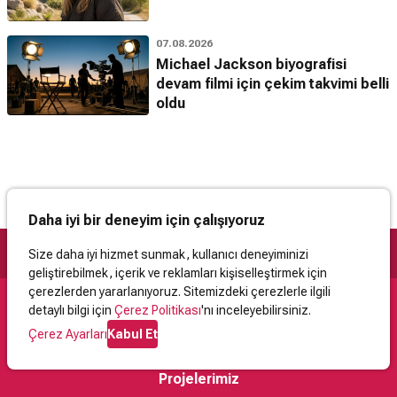
07.08.2026
Michael Jackson biyografisi
devam filmi için çekim takvimi belli
oldu
Daha iyi bir deneyim için çalışıyoruz
Size daha iyi hizmet sunmak, kullanıcı deneyiminizi
geliştirebilmek, içerik ve reklamları kişiselleştirmek için
çerezlerden yararlanıyoruz. Sitemizdeki çerezlerle ilgili
detaylı bilgi için
Çerez Politikası
'nı inceleyebilirsiniz.
Destek
Çerez Ayarları
Kabul Et
İletişim
Yardım
Kullanıcı Sözleşmesi
Çerez Politikası
Kişisel Verilerin Korunması
Yasal Uyarı
Projelerimiz