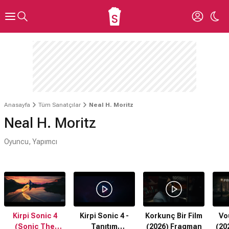
Anasayfa
Tüm Sanatçılar
Neal H. Moritz
Neal H. Moritz
Oyuncu, Yapımcı
Kirpi Sonic 4
Kirpi Sonic 4 -
Korkunç Bir Film
Vo
(Sonic The
Tanıtım
(2026) Fragman
(20