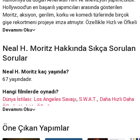
Hollywood'un en başarılı yapımcıları arasında gösterilen
Moritz, aksiyon, gerilim, korku ve komedi türlerinde birçok
gişe rekortmeni projeye imza atmıştır. Özellikle Hızlı ve Öfkeli
serisinin uzun yıllar boyunca yapımcılığını üstlenmesiyle dünya
Devamını Oku
çapında tanınmıştır.
Neal H. Moritz Hakkında Sıkça Sorulan
Üniversite eğitimini tamamladıktan sonra yüksek lisans
Sorular
derecesini alan Moritz, kariyerine kendi yapım şirketini kurarak
başladı. İlk yapımcılık deneyimini 1990 yapımı Framed filmiyle
Neal H. Moritz kaç yaşında?
yaşayan Moritz, daha sonra yapımcı David Heyman ile birlikte
67 yaşındadır.
Moritz-Heyman Productions şirketini kurdu. Bu dönemde
Juice, The Stöned Age ve Blind Justice gibi projelerde görev
Hangi filmlerde oynadı?
aldı.
Dünya İstilası: Los Angeles Savaşı
,
S.W.A.T.
,
Daha Hızlı Daha
Öfkeli
,
Hızlı Ve Öfkeli
1993 yılında kurduğu Original Film şirketi, kariyerinin dönüm
Devamını Oku
noktalarından biri oldu. Şirket bünyesinde Volcano, Ne
Son projesi ne?
Yaptığını Biliyorum, Ne Yaptığını Hâlâ Biliyorum, Gerçek
Öne Çıkan Yapımlar
Dünya İstilası: Los Angeles Savaşı
Efsaneler, Gerçek Efsaneler 2 ve Ruhlarla Dans gibi popüler
korku ve gerilim filmlerinin yapımcılığını üstlendi. 1990'ların
Hangi platform projelerinde yer aldı?