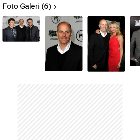
Foto Galeri (6)
*Bu alandaki içerikler genel bilgi vermek amacıyla sunulur. Doğruluğu ve
güncelliği garanti edilmemektedir. (3.08.2026)