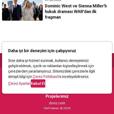
Dominic West ve Sienna Miller'lı
hukuk draması WAR'dan ilk
fragman
Daha iyi bir deneyim için çalışıyoruz
Size daha iyi hizmet sunmak, kullanıcı deneyiminizi
geliştirebilmek, içerik ve reklamları kişiselleştirmek için
çerezlerden yararlanıyoruz. Sitemizdeki çerezlerle ilgili
detaylı bilgi için
Çerez Politikası
'nı inceleyebilirsiniz.
Destek
Çerez Ayarları
Kabul Et
İletişim
Yardım
Kullanıcı Sözleşmesi
Çerez Politikası
Kişisel Verilerin Korunması
Yasal Uyarı
Projelerimiz
doviz.com
Telif Hakları © 2026