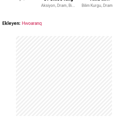
Hayır. Once Upon a Time için devam dizisi bulunmamaktadır.
Aksiyon, Dram, Bilim Kurgu
Bilim Kurgu, Dram
Wonderland
Ekleyen:
Hwoaranq