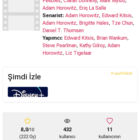
Peebles
,
Ciaran Donnelly
,
Mark Mylod
,
Adam Horowitz
,
Eriq La Salle
Senarist:
Adam Horowitz
,
Edward Kitsis
,
Adam Horowitz
,
Brigitte Hales
,
Tze Chun
,
Daniel T. Thomsen
Yapımcı:
Edward Kitsis
,
Brian Wankum
,
Steve Pearlman
,
Kathy Gilroy
,
Adam
Horowitz
,
Liz Tigelaar
Şimdi İzle
8,0
432
11
/10
(222 Oy)
kullanıcı
kullanıcının