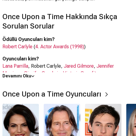
Once Upon a Time Hakkında Sıkça
Sorulan Sorular
Ödüllü Oyuncuları kim?
Robert Carlyle
(
4. Actor Awards (1998)
)
Oyuncuları kim?
Lana Parrilla
, Robert Carlyle,
Jared Gilmore
,
Jennifer
Morrison
,
Ginnifer Goodwin
,
Victoria Smurfit
Devamını Oku
Ne zaman çıktı?
Once Upon a Time Oyuncuları
23 Ekim 2011
Once Upon a Time dizisi nerede çekildi?
Once Upon a Time dizisi
ABD
'da çekilmiştir.
Kaç saat?
43 dakika