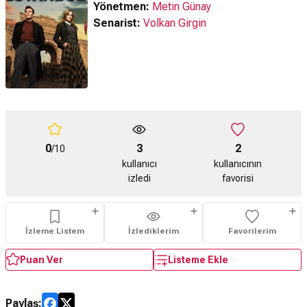
Yönetmen:
Metin Günay
Senarist:
Volkan Girgin
0
3
2
/10
kullanıcı
kullanıcının
izledi
favorisi
İzleme Listem
İzlediklerim
Favorilerim
Puan Ver
Listeme Ekle
Paylaş: