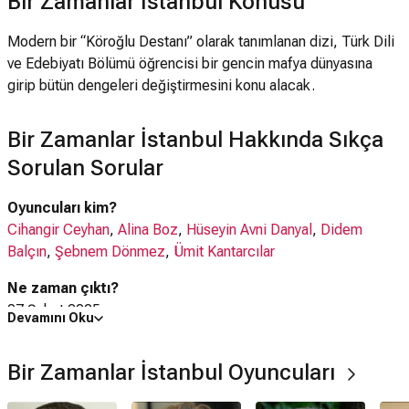
Bir Zamanlar İstanbul Konusu
Modern bir “Köroğlu Destanı” olarak tanımlanan dizi, Türk Dili
ve Edebiyatı Bölümü öğrencisi bir gencin mafya dünyasına
girip bütün dengeleri değiştirmesini konu alacak.
Bir Zamanlar İstanbul Hakkında Sıkça
Sorulan Sorular
Oyuncuları kim?
Cihangir Ceyhan
,
Alina Boz
,
Hüseyin Avni Danyal
,
Didem
Balçın
,
Şebnem Dönmez
,
Ümit Kantarcılar
Ne zaman çıktı?
07 Şubat 2025
Devamını Oku
Bir Zamanlar İstanbul dizisi nerede çekildi?
Bir Zamanlar İstanbul Oyuncuları
Bir Zamanlar İstanbul dizisi
Türkiye
'de çekilmiştir.
Kaç saat?