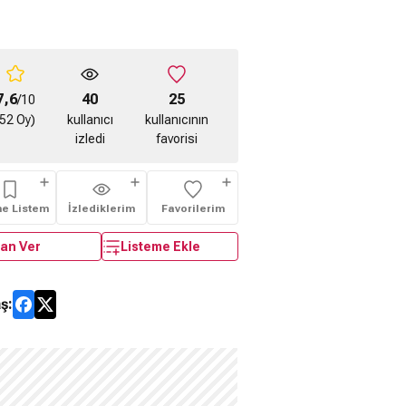
7,6
40
25
/10
(52 Oy)
kullanıcı
kullanıcının
izledi
favorisi
me Listem
İzlediklerim
Favorilerim
an Ver
Listeme Ekle
ş: