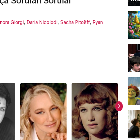
ça Sorulan Sorular
nora Giorgi
,
Daria Nicolodi
,
Sacha Pitoëff
,
Ryan