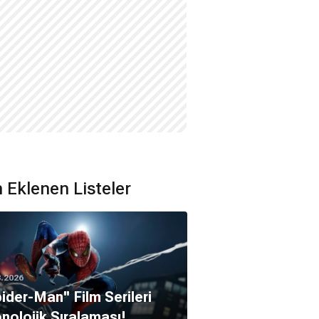
 Eklenen Listeler
8.2026
pider-Man'' Film Serileri
nolojik Sıralaması!