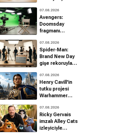
duyuruldu
07.08.2026
Avengers:
Doomsday
fragmanı
hayranları ikiye
07.08.2026
böldü
f the Ripper
Torso
Yaşayan Ölülerin
C
Spider-Man:
, Gizem, Suç
Korku, Gerilim, Gizem
Gecesi
Brand New Day
Korku, Gerilim
gişe rekoruyla
zirveye yerleşti
07.08.2026
Henry Cavill'in
tutku projesi
Warhammer
40,000
07.08.2026
Amazon'da
Ricky Gervais
büyüyor
imzalı Alley Cats
izleyiciyle
buluşuyor