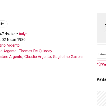
ilim
 47 dakika •
İtalya
:
02 Nisan 1980
ario Argento
io Argento
,
Thomas De Quincey
İzle
atore Argento
,
Claudio Argento
,
Guglielmo Garroni
Pu
Payla