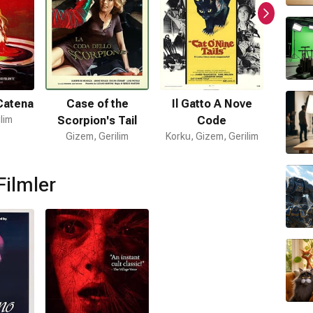
Catena
Case of the
Il Gatto A Nove
Blade o
lim
Scorpion's Tail
Code
Korku
Gizem, Gerilim
Korku, Gizem, Gerilim
Filmler