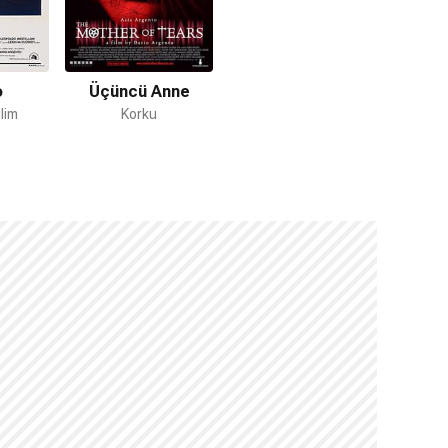
o
Üçüncü Anne
lim
Korku