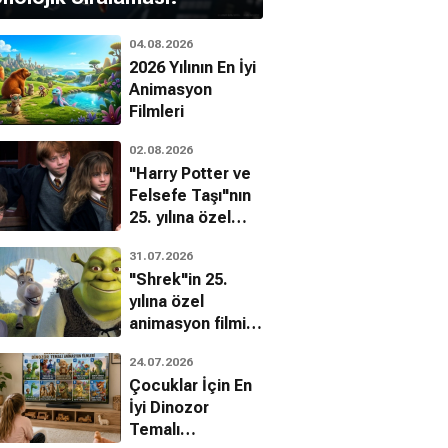
04.08.2026
2026 Yılının En İyi
Animasyon
Filmleri
02.08.2026
"Harry Potter ve
Felsefe Taşı"nın
25. yılına özel
filmin
31.07.2026
bilinmeyenleri!
"Shrek"in 25.
yılına özel
animasyon filmin
bilinmeyenleri!
24.07.2026
Çocuklar İçin En
İyi Dinozor
Temalı