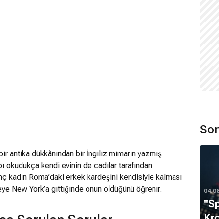
Son
 bir antika dükkânından bir İngiliz mimarın yazmış
tabı okudukça kendi evinin de cadılar tarafından
enç kadın Roma’daki erkek kardeşini kendisiyle kalması
eye New York’a gittiğinde onun öldüğünü öğrenir.
04.0
''S
Kro