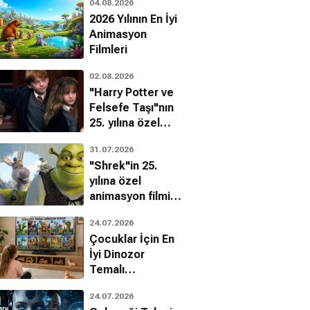
04.08.2026
2026 Yılının En İyi
Animasyon
Filmleri
02.08.2026
"Harry Potter ve
Felsefe Taşı"nın
25. yılına özel
filmin
31.07.2026
bilinmeyenleri!
"Shrek"in 25.
Samaire Armstrong
 Christian
yılına özel
Kara Fratelli
Olsen
animasyon filmin
Austin.
bilinmeyenleri!
24.07.2026
Çocuklar İçin En
İyi Dinozor
Temalı
Animasyon
24.07.2026
Filmleri