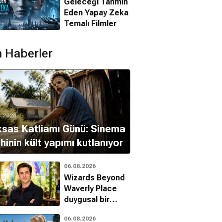
Geleceği Tahmin
Eden Yapay Zeka
Temalı Filmler
 Haberler
8.2026
sas Katliamı Günü: Sinema
ihinin kült yapımı kutlanıyor
06.08.2026
kan Pastası
Amerikan Pastası 2
Korkunç Bir Film 2
Wizards Beyond
Waverly Place
Düğün
Komedi, Romantik
Komedi
duygusal bir
i, Romantik
finalle veda
06.08.2026
ediyor