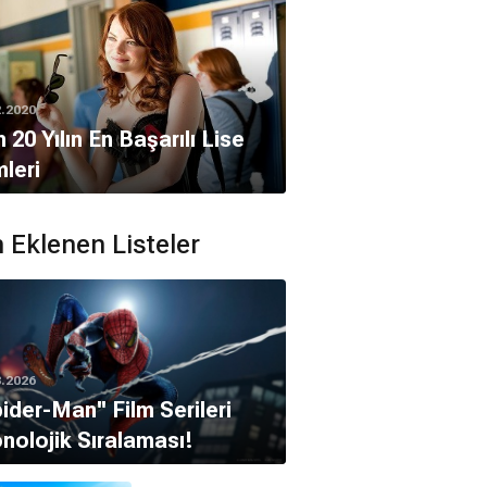
2.2020
 20 Yılın En Başarılı Lise
mleri
 Eklenen Listeler
8.2026
pider-Man'' Film Serileri
nolojik Sıralaması!