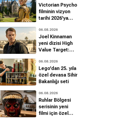
Victorian Psycho
filminin vizyon
tarihi 2026'ya
ertelendi
06.08.2026
Joel Kinnaman
yeni dizisi High
Value Target:
The Hunt for
06.08.2026
Saddam ile
Lego'dan 25. yıla
dönüyor
özel devasa Sihir
Bakanlığı seti
06.08.2026
Ruhlar Bölgesi
serisinin yeni
filmi için özel
mısır kovası
tanıtıldı