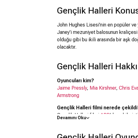
Gençlik Halleri Konu
John Hughes Lisesi'nin en popüler ve 
Janey'i mezuniyet balosunun kraliçesi 
olduğu gibi bu ikili arasında bir aşk do
olacaktır.
Gençlik Halleri Hakk
Oyuncuları kim?
Jaime Pressly
,
Mia Kirshner
,
Chris Ev
Armstrong
Gençlik Halleri filmi nerede çekildi
Gençlik Halleri filmi
ABD
'da çekilmişti
Devamını Oku
Kaç saat?
1 saat 29 dakika
Gençlik Halleri Oyun