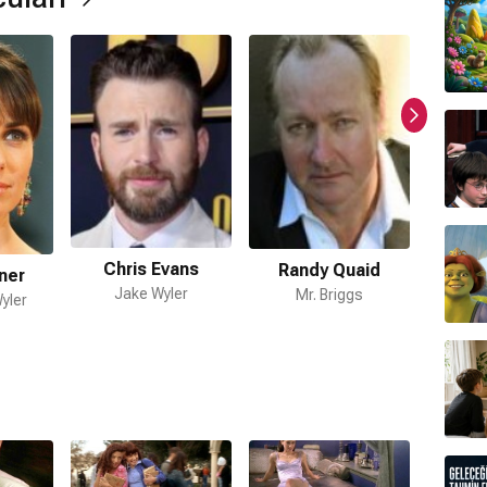
ormda var?
ır.
Chris Evans
Randy Quaid
ner
Eric
Jake Wyler
Mr. Briggs
yler
mamaktadır.
re Shapiro
,
System Of A Down
tarafından