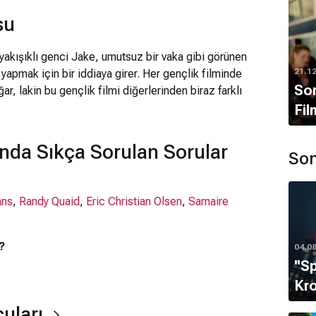
su
yakışıklı genci Jake, umutsuz bir vaka gibi görünen
21.1
yapmak için bir iddiaya girer. Her gençlik filminde
Son
ğar, lakin bu gençlik filmi diğerlerinden biraz farklı
Fil
ında Sıkça Sorulan Sorular
Son
ans
,
Randy Quaid
,
Eric Christian Olsen
,
Samaire
?
04.0
r.
''S
Kro
cuları