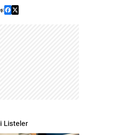
ş:
li Listeler