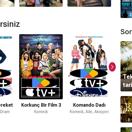
i bulunmamaktadır.
rsiniz
Son
06.0
Tek
tar
ereket
Korkunç Bir Film 3
Komando Dadı
Ameri
, Dram
Komedi
Komedi, Aile, Aksiyon
Komed