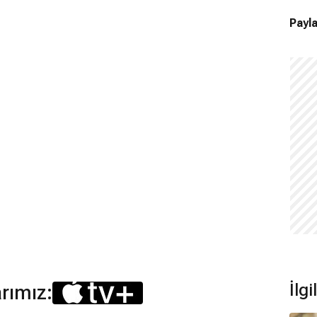
Payla
İlgi
arımız: