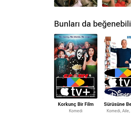
Hayır. Gençlik Halleri için devam film
Bunları da beğenebili
Korkunç Bir Film
Sürüsüne B
Komedi
Komedi, Aile