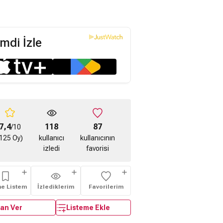
mdi İzle
7,4
118
87
/10
125 Oy)
kullanıcı
kullanıcının
izledi
favorisi
me Listem
İzlediklerim
Favorilerim
an Ver
Listeme Ekle