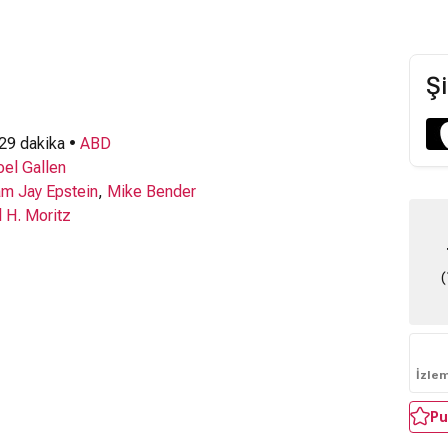
Şi
 29 dakika •
ABD
oel Gallen
m Jay Epstein
,
Mike Bender
 H. Moritz
(
İzle
Pu