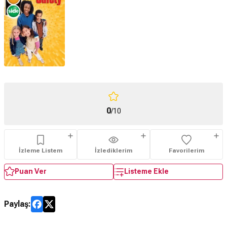
0
/10
İzleme Listem
İzlediklerim
Favorilerim
Puan Ver
Listeme Ekle
Paylaş: