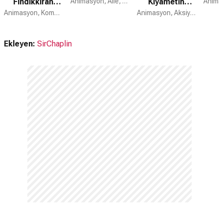
Fındıkkıran
Animasyon, Aile, Macera
Kıyametın
Masalı
Animasyon, Komedi, Aile
Düğmesi
Animasyon, Aksiyon, Komedi
Ekleyen:
SirChaplin