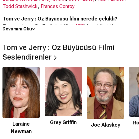
Todd Stashwick
,
Frances Conroy
Tom ve Jerry : Oz Büyücüsü filmi nerede çekildi?
Tom ve Jerry : Oz Büyücüsü filmi
ABD
'da çekilmiştir.
Devamını Oku
Kaç saat?
Tom ve Jerry : Oz Büyücüsü Filmi
59 dakika
Seslendirenler
IMDb puanı kaç?
6.3
Tom ve Jerry : Oz Büyücüsü filmi hangi tür?
Animasyon
,
Komedi
,
Macera
,
Aile
,
Fantastik
Nereden izleyebilirim, hangi platformda var?
Apple TV+
,
Google Play
Netflix'te var mı?
Grey Griffin
Ro
Laraine
Joe Alaskey
Hayır. Film Netflix'te yayınlanmamaktadır.
Newman
Amazon Prime'da var mı?