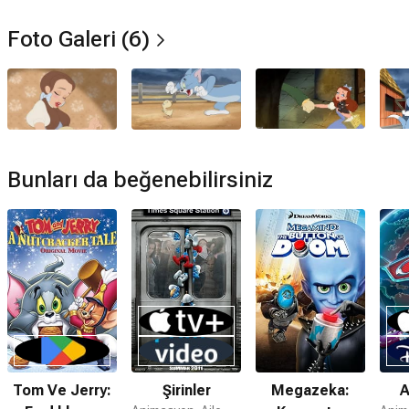
Hayır. Film Amazon Prime'da yayınlanmamaktadır.
Foto Galeri (6)
Müzikleri kime ait?
Tom ve Jerry : Oz Büyücüsü filmi müzikleri
Michael Tavera
tarafından hazırlanmıştır.
Tom ve Jerry : Oz Büyücüsü devam filmi var mı?
Hayır. Tom ve Jerry : Oz Büyücüsü için devam filmi
Bunları da beğenebilirsiniz
bulunmamaktadır.
Tom Ve Jerry:
Şirinler
Megazeka:
A