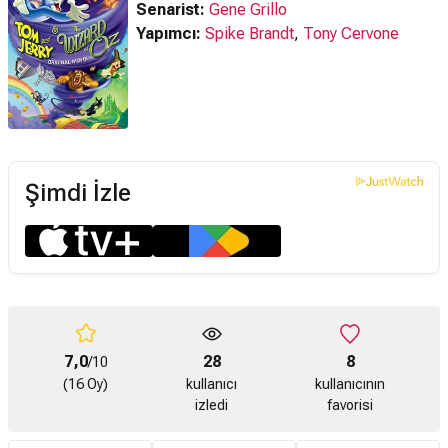
Senarist:
Gene Grillo
Yapımcı:
Spike Brandt
,
Tony Cervone
Şimdi İzle
7,0
28
8
/10
(16 Oy)
kullanıcı
kullanıcının
izledi
favorisi