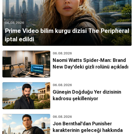
06.08.2026
Prime Video bilim kurgu dizisi The Peripheral
iptal edildi
06.08.2026
Naomi Watts Spider-Man: Brand
New Day'deki gizli rolünü açıkladı
06.08.2026
Güneşin Doğduğu Yer dizisinin
kadrosu şekilleniyor
06.08.2026
Jon Bernthal'dan Punisher
karakterinin geleceği hakkında