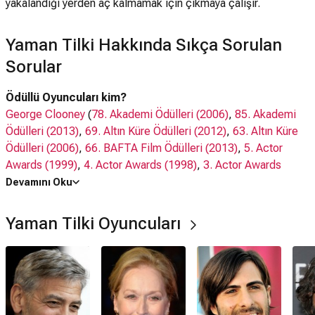
yakalandığı yerden aç kalmamak için çıkmaya çalışır.
Yaman Tilki Hakkında Sıkça Sorulan
Sorular
Ödüllü Oyuncuları kim?
George Clooney
(
78. Akademi Ödülleri (2006)
,
85. Akademi
Ödülleri (2013)
,
69. Altın Küre Ödülleri (2012)
,
63. Altın Küre
Ödülleri (2006)
,
66. BAFTA Film Ödülleri (2013)
,
5. Actor
Awards (1999)
,
4. Actor Awards (1998)
,
3. Actor Awards
(1997)
,
2. Actor Awards (1996)
)
Devamını Oku
Meryl Streep
(
84. Akademi Ödülleri (2012)
,
69. Altın Küre
Ödülleri (2012)
,
64. Altın Küre Ödülleri (2007)
,
67. Altın Küre
Yaman Tilki Oyuncuları
Ödülleri (2010)
,
65. BAFTA Film Ödülleri (2012)
,
29.
Eleştirmenlerin Seçimi Ödülleri (2024)
,
15. Actor Awards
(2009)
)
Wallace Wolodarsky
(
69. Writers Guild Awards (2017)
)
Willem Dafoe
(
35. Film Independent Spirit Awards (2020)
,
16.