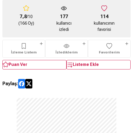
7,8
177
114
/10
(166 Oy)
kullanıcı
kullanıcının
izledi
favorisi
İzleme Listem
İzlediklerim
Favorilerim
Puan Ver
Listeme Ekle
Paylaş: