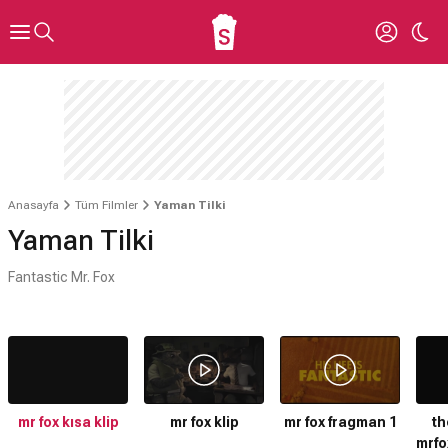
Anasayfa
Tüm Filmler
Yaman Tilki
Yaman Tilki
Fantastic Mr. Fox
mr fox kısa klip
mr fox klip
mr fox fragman 1
th
mrfo