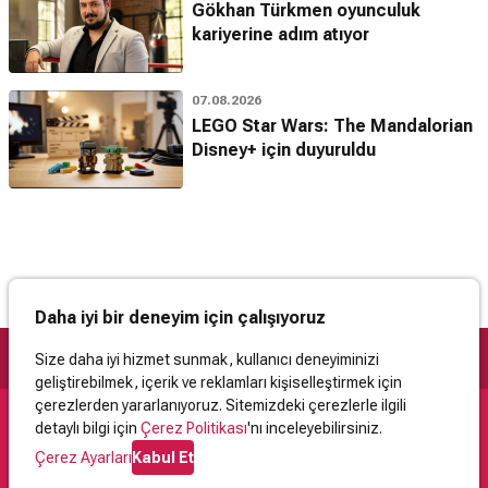
Gökhan Türkmen oyunculuk
kariyerine adım atıyor
07.08.2026
LEGO Star Wars: The Mandalorian
Disney+ için duyuruldu
Daha iyi bir deneyim için çalışıyoruz
Size daha iyi hizmet sunmak, kullanıcı deneyiminizi
geliştirebilmek, içerik ve reklamları kişiselleştirmek için
çerezlerden yararlanıyoruz. Sitemizdeki çerezlerle ilgili
detaylı bilgi için
Çerez Politikası
'nı inceleyebilirsiniz.
Destek
Çerez Ayarları
Kabul Et
İletişim
Yardım
Kullanıcı Sözleşmesi
Çerez Politikası
Kişisel Verilerin Korunması
Yasal Uyarı