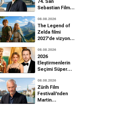
74. San
Sebastian Film
Festivali'nde onur
08.08.2026
ödülü alacak
The Legend of
Zelda filmi
2027'de vizyona
giriyor
08.08.2026
2026
Eleştirmenlerin
Seçimi Süper
Ödülleri
08.08.2026
sahiplerini buldu
Zürih Film
Festivali'nden
Martin
McDonagh'a onur
ödülü