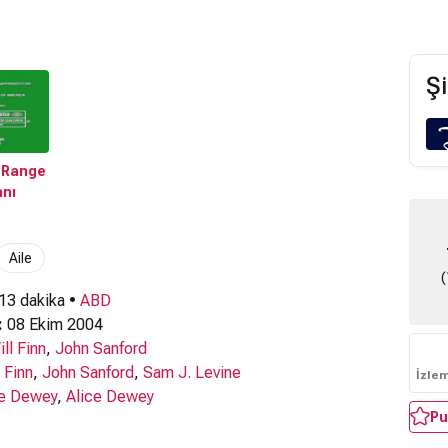
Şi
 Range
anı
Aile
(
 13 dakika •
ABD
:
08 Ekim 2004
ill Finn
,
John Sanford
l Finn
,
John Sanford
,
Sam J. Levine
İzle
ce Dewey
,
Alice Dewey
Pu