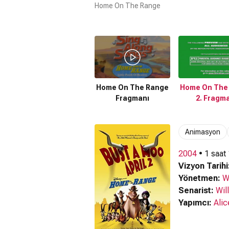
Home On The Range
00:02
/ 00:36
Home On The Range
Home On The
Fragmanı
2. Fragm
Animasyon
2004
• 1 saat
Vizyon Tarihi
Yönetmen:
W
Senarist:
Wil
Yapımcı:
Ali