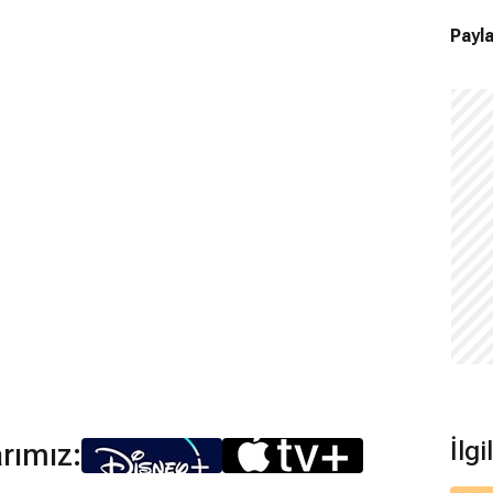
Payla
İlgi
arımız: