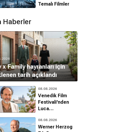
Temalı Filmler
 Haberler
8.2026
 x Family hayranları için
lenen tarih açıklandı
08.08.2026
Venedik Film
Festivali'nden
Luca
Guadagnino'ya
 Fu Panda
Robinson Ailesi
Arabalar 2
08.08.2026
onur ödülü
Animasyon, Aile, Komedi
Animasyon, Komedi, Aile
Animasyon, Aile, Macera
Werner Herzog