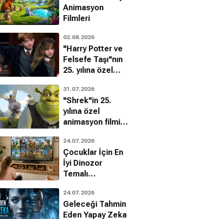
Animasyon
Filmleri
02.08.2026
"Harry Potter ve
Felsefe Taşı"nın
25. yılına özel
filmin
31.07.2026
bilinmeyenleri!
"Shrek"in 25.
yılına özel
animasyon filmin
bilinmeyenleri!
24.07.2026
Gooding Jr.
Randy Quaid
Çocuklar İçin En
İyi Dinozor
Temalı
Animasyon
24.07.2026
Filmleri
Geleceği Tahmin
Eden Yapay Zeka