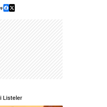
ş:
li Listeler