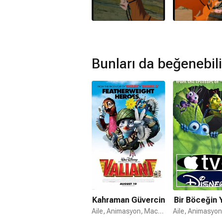
Nereden izleyebilirim, hangi platf
Disney+
,
Apple TV+
Netflix'te var mı?
Hayır. Film Netflix'te yayınlanmamaktad
Bunları da beğenebili
Amazon Prime'da var mı?
Hayır. Film Amazon Prime'da yayınlan
Müzikleri kime ait?
Kahraman İnekler filmi müzikleri
Alan
hazırlanmıştır.
Kahraman İnekler devam filmi var 
Hayır. Kahraman İnekler için devam fi
Kahraman Güvercin
Bir Böceğin 
Aile, Animasyon, Macera