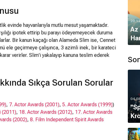
onusu
20.1
ftlik evinde hayvanlarıyla mutlu mesut yaşamaktadır.
Az 
arşılığı ipotek ettirip bu parayı ödeyemeyecek duruma
Har
larlar. Bir kanun kaçağı olan Alameda Slim ise, Cennet
lünü ele geçirmeye çalışınca, 3 azimli inek, bir karateci
karar verirler. Slim'i yakalayıp kanuna teslim ederek
Son
ımız, ödül avcısı Rico'yla da rekabet edecektir.
kkında Sıkça Sorulan Sorular
04.0
99)
,
7. Actor Awards (2001)
,
5. Actor Awards (1999)
)
''S
i (2011)
,
18. Actor Awards (2012)
,
17. Actor Awards
Kro
Awards (2002)
,
8. Film Independent Spirit Awards
997)
)