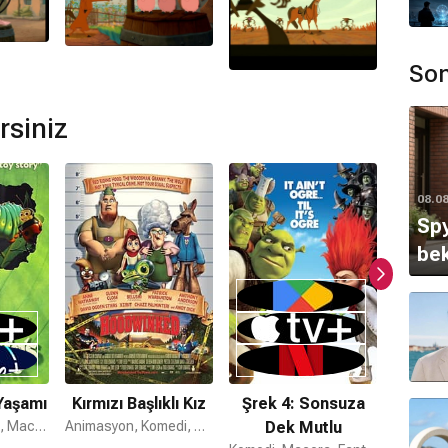
ormda var?
Son
ır.
rsiniz
mamaktadır.
08.0
Spy
 Menken
,
Glenn Slater
,
Earl Ghaffari
tarafından
bek
mı?
lmi bulunmamaktadır.
Yaşamı
Kırmızı Başlıklı Kız
Şrek 4: Sonsuza
Kung
Aile, Animasyon, Macera
Animasyon, Komedi, Aile
Dek Mutlu