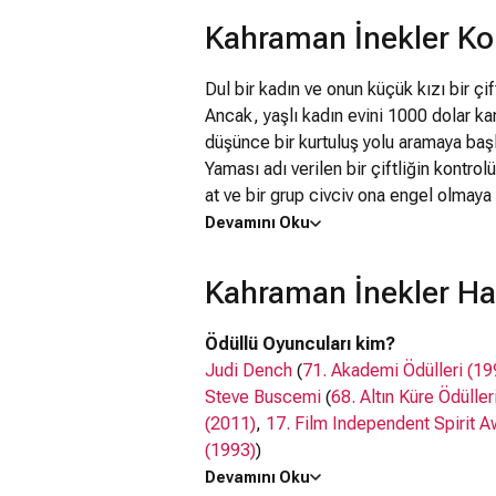
Kahraman İnekler K
Dul bir kadın ve onun küçük kızı bir çi
Ancak, yaşlı kadın evini 1000 dolar k
düşünce bir kurtuluş yolu aramaya baş
Yaması adı verilen bir çiftliğin kontro
at ve bir grup civciv ona engel olmaya 
ödül parası almaya çalışan kahramanlar
Devamını Oku
Kahraman İnekler Ha
Ödüllü Oyuncuları kim?
Judi Dench
(
71. Akademi Ödülleri (19
Steve Buscemi
(
68. Altın Küre Ödüller
(2011)
,
17. Film Independent Spirit 
(1993)
)
Cuba Gooding Jr.
(
3. Actor Awards (1
Devamını Oku