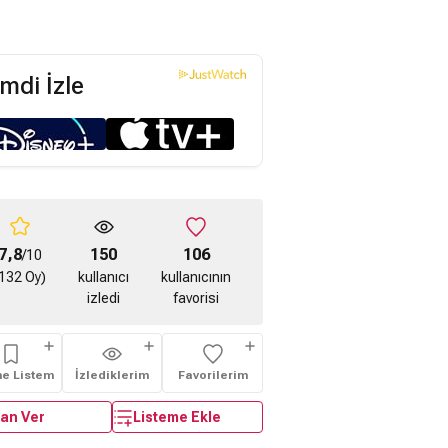
mdi İzle
7,8
150
106
/10
132 Oy)
kullanıcı
kullanıcının
izledi
favorisi
me Listem
İzlediklerim
Favorilerim
an Ver
Listeme Ekle