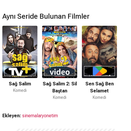
Aynı Seride Bulunan Filmler
Sağ Salim
Sağ Salim 2: Sil
Sen Sağ Ben
Komedi
Baştan
Selamet
Komedi
Komedi
Ekleyen:
sinemalaryonetim