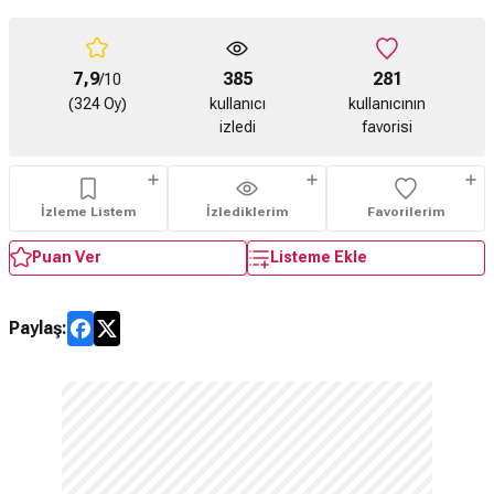
7,9
385
281
/10
(324 Oy)
kullanıcı
kullanıcının
izledi
favorisi
İzleme Listem
İzlediklerim
Favorilerim
Puan Ver
Listeme Ekle
Paylaş: