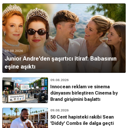
09.08.2026
Junior Andre'den şaşırtıcı itiraf: Babasının
eşine aşıktı
09.08.2026
Innocean reklam ve sinema
dünyasını birleştiren Cinema by
Brand girişimini başlattı
09.08.2026
50 Cent hapisteki rakibi Sean
'Diddy' Combs ile dalga geçti