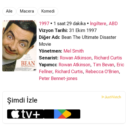
Aile
Macera
Komedi
1997
• 1 saat 29 dakika •
İngiltere
,
ABD
Vizyon Tarihi:
31 Ekim 1997
Diğer Adı:
Bean The Ultimate Disaster
Movie
Yönetmen:
Mel Smith
Senarist:
Rowan Atkinson
,
Richard Curtis
Yapımcı:
Rowan Atkinson
,
Tim Bevan
,
Eric
Fellner
,
Richard Curtis
,
Rebecca O'Brien
,
Peter Bennet-jones
Şimdi İzle