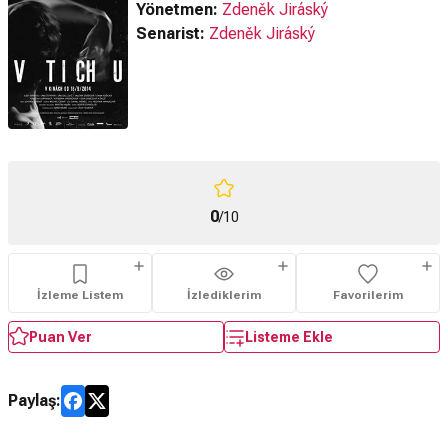
Yönetmen:
Zdeněk Jiráský
Senarist:
Zdeněk Jiráský
0
/10
İzleme Listem
İzlediklerim
Favorilerim
Puan Ver
Listeme Ekle
Paylaş: