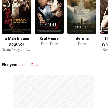
Ip Man Efsane
Kral Henry
Serena
T
Doğuyor
Tarih, Dram
Dram
Wh
Dram, Aksiyon, Tarih
Rom
Ekleyen:
James Dean