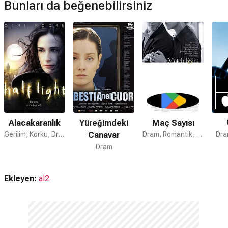
Hayır. Film Amazon Prime'da yayınlanmamaktadır.
Bunları da beğenebilirsiniz
Müzikleri kime ait?
Salvador filmi müzikleri
Lluís Llach
tarafından hazırlanmıştır.
Salvador devam filmi var mı?
Hayır. Salvador için devam filmi bulunmamaktadır.
Alacakaranlık
Yüreğimdeki
Maç Sayısı
Gerilim, Korku, Dram
Canavar
Dram, Romantik, Gerilim
Dra
Dram
Ekleyen:
al2