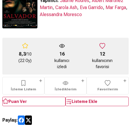
Yapımcı:
Jaume Roures
,
Albert Martinez
Martin
,
Carola Ash
,
Eva Garrido
,
Mar Farga
,
Alessandra Moresco
8,3
16
12
/10
(22 Oy)
kullanıcı
kullanıcının
izledi
favorisi
İzleme Listem
İzlediklerim
Favorilerim
Puan Ver
Listeme Ekle
Paylaş: