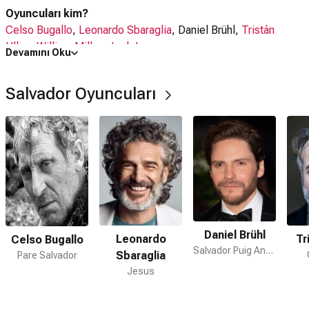
Oyuncuları kim?
Celso Bugallo
,
Leonardo Sbaraglia
, Daniel Brühl,
Tristán
Ulloa
,
William Miller
,
Joel Joan
Devamını Oku
Salvador filmi nerede çekildi?
Salvador Oyuncuları
Salvador filmi
İspanya
'da çekilmiştir.
Kaç saat?
2 saat 17 dakika
IMDb puanı kaç?
7.2
Salvador filmi hangi tür?
Dram
,
Tarih
Daniel Brühl
Leonardo
Tr
Celso Bugallo
Netflix'te var mı?
Salvador Puig Antich
Sbaraglia
Pare Salvador
Hayır. Film Netflix'te yayınlanmamaktadır.
Jesus
Amazon Prime'da var mı?