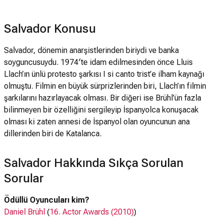
Salvador Konusu
Salvador, dönemin anarşistlerinden biriydi ve banka
soyguncusuydu. 1974′te idam edilmesinden önce Lluis
Llach’ın ünlü protesto şarkısı I si canto trist’e ilham kaynağı
olmuştu. Filmin en büyük sürprizlerinden biri, Llach’ın filmin
şarkılarını hazırlayacak olması. Bir diğeri ise Brühl’ün fazla
bilinmeyen bir özelliğini sergileyip İspanyolca konuşacak
olması ki zaten annesi de İspanyol olan oyuncunun ana
dillerinden biri de Katalanca.
Salvador Hakkında Sıkça Sorulan
Sorular
Ödüllü Oyuncuları kim?
Daniel Brühl
(
16. Actor Awards (2010)
)