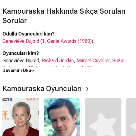
Kamouraska Hakkında Sıkça Sorulan
Sorular
Ödüllü Oyuncuları kim?
Geneviève Bujold
(
1. Genie Awards (1980)
)
Oyuncuları kim?
Geneviève Bujold,
Richard Jordan
,
Marcel Cuvelier
,
Suzie
Baillargeon
,
Philippe Léotard
,
Huguette Oligny
Devamını Oku
Kamouraska filmi nerede çekildi?
Kamouraska Oyuncuları
Kamouraska filmi
Kanada
,
Fransa
'da çekilmiştir.
Kaç saat?
2 saat 55 dakika
IMDb puanı kaç?
7.5