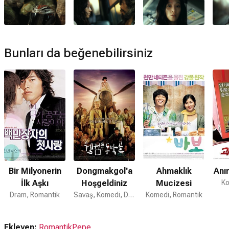
Kim'in Adası devam filmi var mı?
Hayır. Kim'in Adası için devam filmi bulunmamaktadır.
Bunları da beğenebilirsiniz
Bir Milyonerin
Dongmakgol'a
Ahmaklık
Anı
İlk Aşkı
Hoşgeldiniz
Mucizesi
Ko
Dram, Romantik
Savaş, Komedi, Dram
Komedi, Romantik
Ekleyen:
RomantikPepe