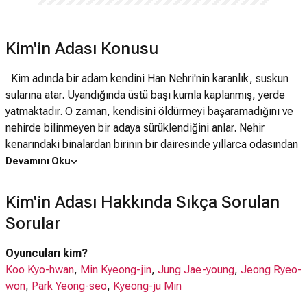
Kim'in Adası Konusu
Kim adında bir adam kendini Han Nehri'nin karanlık, suskun
sularına atar. Uyandığında üstü başı kumla kaplanmış, yerde
yatmaktadır. O zaman, kendisini öldürmeyi başaramadığını ve
nehirde bilinmeyen bir adaya sürüklendiğini anlar. Nehir
kenarındaki binalardan birinin bir dairesinde yıllarca odasından
dışarıya adımını atmamış bir genç kız vardır. Bir gün dürbünüyle
Devamını Oku
bakmaktayken bir ada üzerinde tek başına yaşayan bir adam
gözüne ilişir ve merak eder. Günler günleri kovalarken, adamın
Kim'in Adası Hakkında Sıkça Sorulan
yalnız ama halinden hoşnut yaşamı merakını öylesine artırır ki
Sorular
onca yıldan sonra odasından dışarı çıkmasına sebep olur.
Oyuncuları kim?
Koo Kyo-hwan
,
Min Kyeong-jin
,
Jung Jae-young
,
Jeong Ryeo-
won
,
Park Yeong-seo
,
Kyeong-ju Min