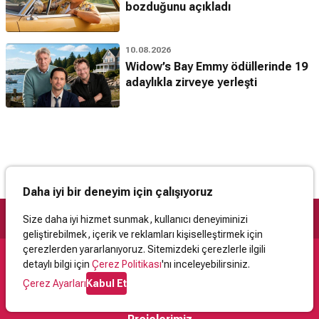
bozduğunu açıkladı
10.08.2026
Widow’s Bay Emmy ödüllerinde 19
adaylıkla zirveye yerleşti
Daha iyi bir deneyim için çalışıyoruz
Size daha iyi hizmet sunmak, kullanıcı deneyiminizi
geliştirebilmek, içerik ve reklamları kişiselleştirmek için
çerezlerden yararlanıyoruz. Sitemizdeki çerezlerle ilgili
detaylı bilgi için
Çerez Politikası
'nı inceleyebilirsiniz.
Destek
Çerez Ayarları
Kabul Et
İletişim
Yardım
Kullanıcı Sözleşmesi
Çerez Politikası
Kişisel Verilerin Korunması
Yasal Uyarı