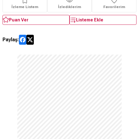
İzleme Listem
İzlediklerim
Favorilerim
Puan Ver
Listeme Ekle
Paylaş: