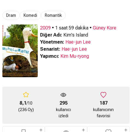
Dram
Komedi
Romantik
2009
• 1 saat 59 dakika •
Güney Kore
Diğer Adı:
Kim's Island
Yönetmen:
Hae-jun Lee
Senarist:
Hae-jun Lee
Yapımcı:
Kim Mu-ryong
8,1
295
187
/10
(236 Oy)
kullanıcı
kullanıcının
izledi
favorisi